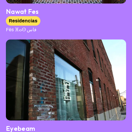
Nawat Fes
Residencias
Fès ⴼⴰⵙ فاس
Eyebeam