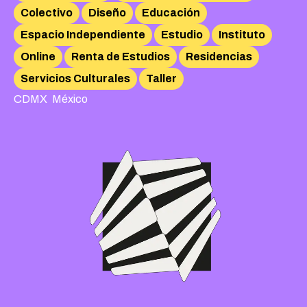
Colectivo
Diseño
Educación
Espacio Independiente
Estudio
Instituto
Online
Renta de Estudios
Residencias
Servicios Culturales
Taller
,
CDMX
México