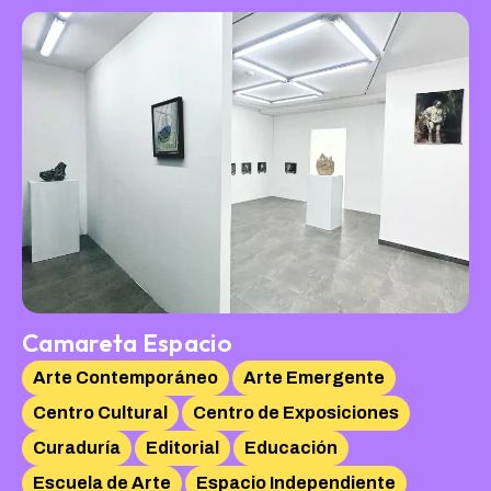
Camareta Espacio
Arte Contemporáneo
Arte Emergente
Centro Cultural
Centro de Exposiciones
Curaduría
Editorial
Educación
Escuela de Arte
Espacio Independiente