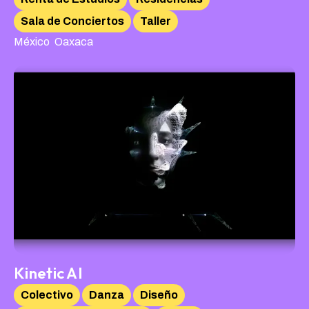
Sala de Conciertos
Taller
,
México
Oaxaca
Kinetic AI
Colectivo
Danza
Diseño