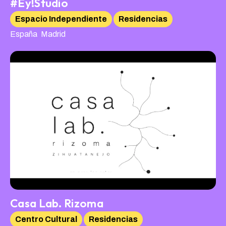
#Ey!Studio
Espacio Independiente
Residencias
,
España
Madrid
Casa Lab. Rizoma
Centro Cultural
Residencias