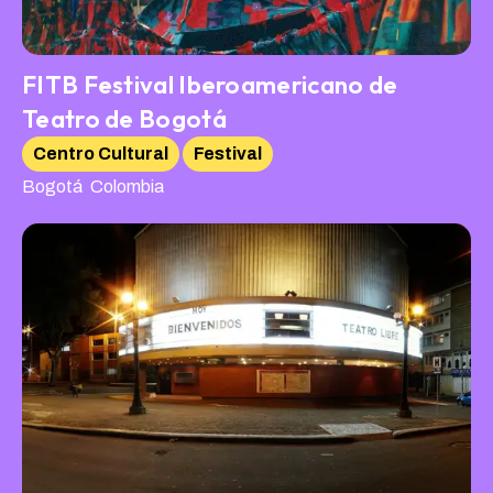
FITB Festival Iberoamericano de
Teatro de Bogotá
Centro Cultural
Festival
,
Bogotá
Colombia