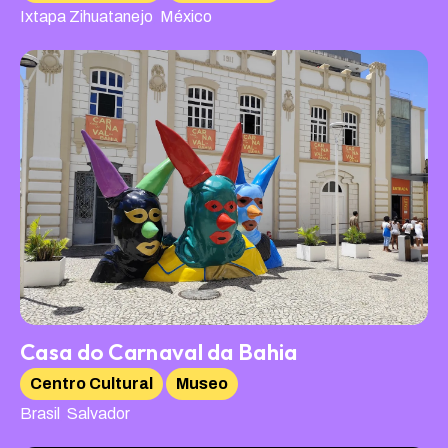
,
Ixtapa Zihuatanejo
México
Casa do Carnaval da Bahia
Centro Cultural
Museo
,
Brasil
Salvador