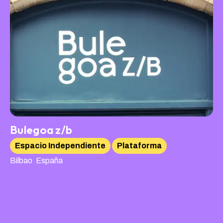
Bulegoa z/b
Espacio Independiente
Plataforma
,
Bilbao
España