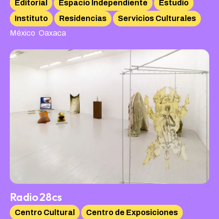
Editorial
Espacio Independiente
Estudio
Instituto
Residencias
Servicios Culturales
,
México
Oaxaca
Radio28cs
Centro Cultural
Centro de Exposiciones