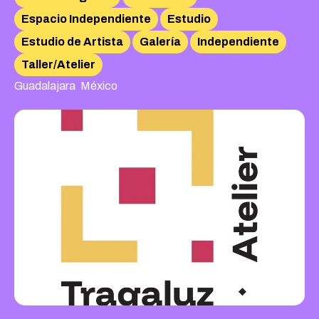
Espacio Independiente
Estudio
Estudio de Artista
Galería
Independiente
Taller/Atelier
,
Guadalajara
México