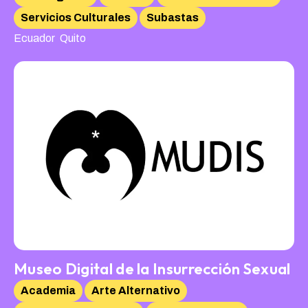
Servicios Culturales
Subastas
,
Ecuador
Quito
Museo Digital de la Insurrección Sexual
Academia
Arte Alternativo