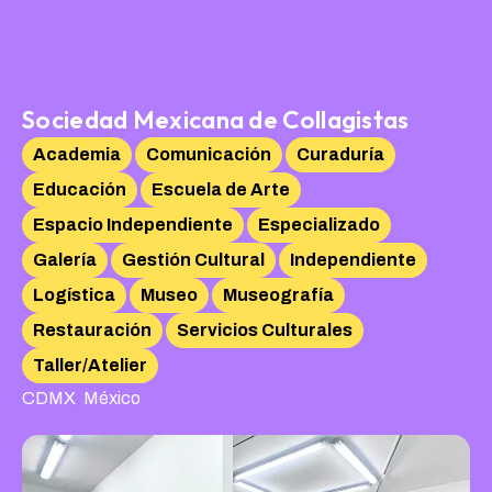
Sociedad Mexicana de Collagistas
Academia
Comunicación
Curaduría
Educación
Escuela de Arte
Espacio Independiente
Especializado
Galería
Gestión Cultural
Independiente
Logística
Museo
Museografía
Restauración
Servicios Culturales
Taller/Atelier
,
CDMX
México