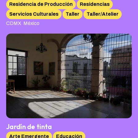
Residencia de Producción
Residencias
Servicios Culturales
Taller
Taller/Atelier
,
CDMX
México
Jardín de tinta
Arte Emergente
Educación