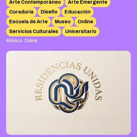
Arte Contemporáneo
Arte Emergente
Curaduría
Diseño
Educación
Escuela de Arte
Museo
Online
Servicios Culturales
Universitario
,
México
Online