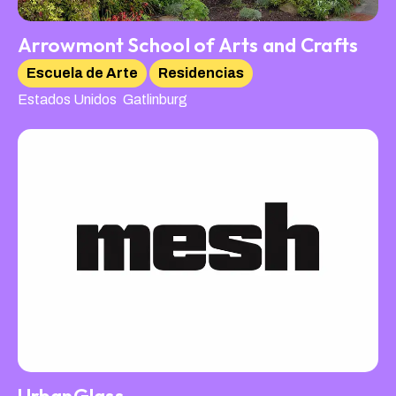
Arrowmont School of Arts and Crafts
Escuela de Arte
Residencias
,
Estados Unidos
Gatlinburg