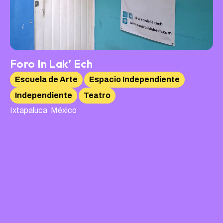
Foro In Lak’ Ech
Escuela de Arte
Espacio Independiente
Independiente
Teatro
,
Ixtapaluca
México