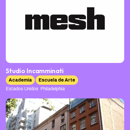
Studio Incamminati
Academia
Escuela de Arte
,
Estados Unidos
Philadelphia