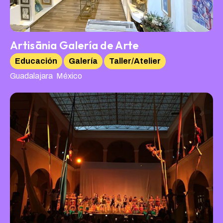
Artisānia Galería de Arte
Educación
Galería
Taller/Atelier
,
Guadalajara
México