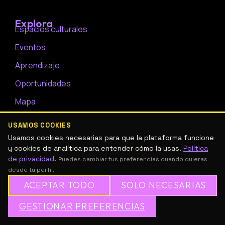
Explora
Espacios culturales
Eventos
Aprendizaje
Oportunidades
Mapa
Para creadores
USAMOS COOKIES
Publica tu espacio
Usamos cookies necesarias para que la plataforma funcione
y cookies de analítica para entender cómo la usas.
Política
Legal
Política de privacidad
de privacidad
.
Puedes cambiar tus preferencias cuando quieras
desde tu perfil.
Términos y condiciones
Normas de la comunidad
ACEPTAR TODO
SOLO NECESARIAS
GESTIONAR PREFERENCIAS
Contacto
I