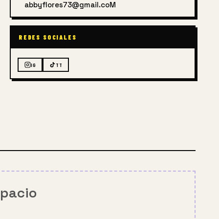
abbyflores73@gmail.coM
REDES SOCIALES
IG
TT
spacio