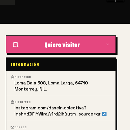
Quiero visitar
INFORMACIÓN
DIRECCIÓN
Loma Baja 308, Loma Larga, 64710
Monterrey, N.L.
SITIO WEB
instagram.com/dasein.colectiva?
igsh=dDFlYWlraW1rd2lh&utm_source=qr
CORREO