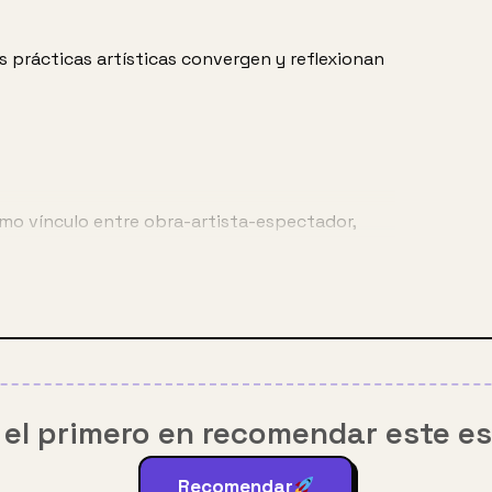
prácticas artísticas convergen y reflexionan 
mo vínculo entre obra-artista-espectador, 
.
ado 30 de Mayo.
 el primero en recomendar este e
Recomendar