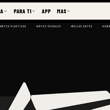
RA
PARA TI
APP
MAS
S
BELLAS ARTES
CERÁMICA
CINE Y MEDIA
COLLAGE