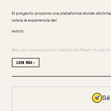
El proyecto propone una plataforma donde distintas 
sobra la experiencia del
existir.
Más que una exposición tradicional, Dasein funge co
generando una red de contactos
LEER MÁS
entre la escena local y oportunidades profesionales
La Primera edición se llevará a cabo el próximo sáb
Sé