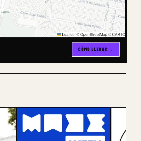
Leaflet
|
© OpenStreetMap © CARTO
CÓMO LLEGAR →