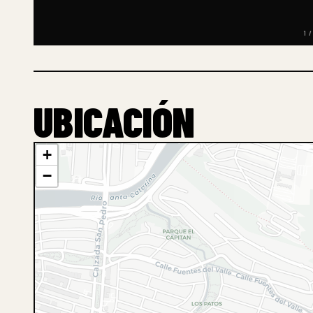
1 /
UBICACIÓN
+
−