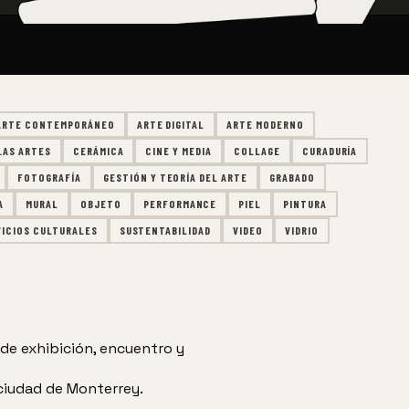
ARTE CONTEMPORÁNEO
ARTE DIGITAL
ARTE MODERNO
LAS ARTES
CERÁMICA
CINE Y MEDIA
COLLAGE
CURADURÍA
FOTOGRAFÍA
GESTIÓN Y TEORÍA DEL ARTE
GRABADO
A
MURAL
OBJETO
PERFORMANCE
PIEL
PINTURA
VICIOS CULTURALES
SUSTENTABILIDAD
VIDEO
VIDRIO
 de exhibición, encuentro y
ciudad de Monterrey. 