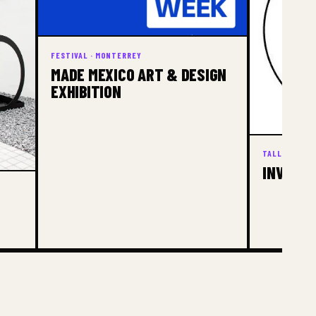
FESTIVAL · MONTERREY
MADE MEXICO ART & DESIGN
EXHIBITION
TALLER · MO
INVOCAR