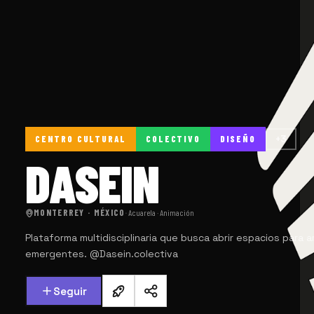
CENTRO CULTURAL
COLECTIVO
DISEÑO
+3
DASEIN
MONTERREY · MÉXICO
·
Acuarela · Animación
Plataforma multidisciplinaria que busca abrir espacios para a
emergentes. @Dasein.colectiva
Seguir