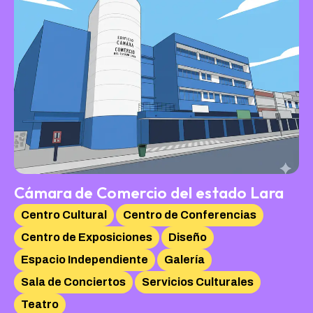
Cámara de Comercio del estado Lara
Centro Cultural
Centro de Conferencias
Centro de Exposiciones
Diseño
Espacio Independiente
Galería
Sala de Conciertos
Servicios Culturales
Teatro