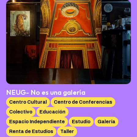
NEUG- No es una galería
Centro Cultural
Centro de Conferencias
Colectivo
Educación
Espacio Independiente
Estudio
Galería
Renta de Estudios
Taller