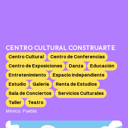
CENTRO CULTURAL CONSTRUARTE
Centro Cultural
Centro de Conferencias
Centro de Exposiciones
Danza
Educación
Entretenimiento
Espacio Independiente
Estudio
Galería
Renta de Estudios
Sala de Conciertos
Servicios Culturales
Taller
Teatro
,
México
Puebla