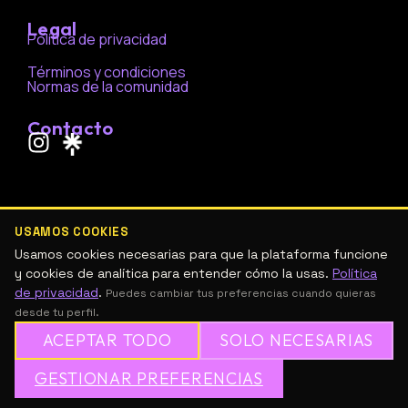
Legal
Política de privacidad
Términos y condiciones
Normas de la comunidad
Contacto
I
n
s
t
a
USAMOS COOKIES
g
Usamos cookies necesarias para que la plataforma funcione
r
y cookies de analítica para entender cómo la usas.
Política
de privacidad
.
a
Puedes cambiar tus preferencias cuando quieras
desde tu perfil.
m
ACEPTAR TODO
SOLO NECESARIAS
GESTIONAR PREFERENCIAS