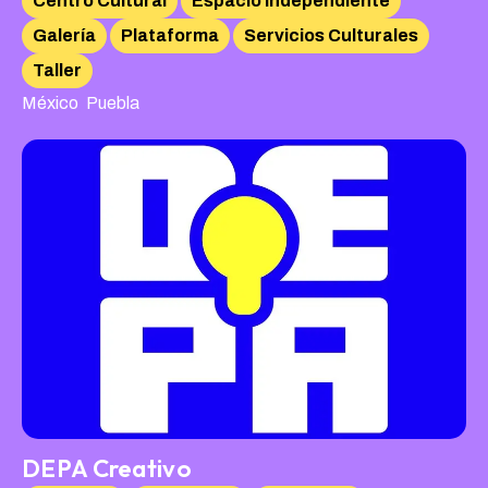
Centro Cultural
Espacio Independiente
Galería
Plataforma
Servicios Culturales
Taller
,
México
Puebla
DEPA Creativo