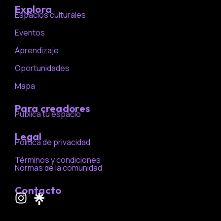
Explora
Espacios culturales
Eventos
Aprendizaje
Oportunidades
Mapa
Para creadores
Publica tu espacio
Legal
Política de privacidad
Términos y condiciones
Normas de la comunidad
Contacto
I
n