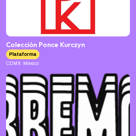
Colección Ponce Kurczyn
Plataforma
,
CDMX
México