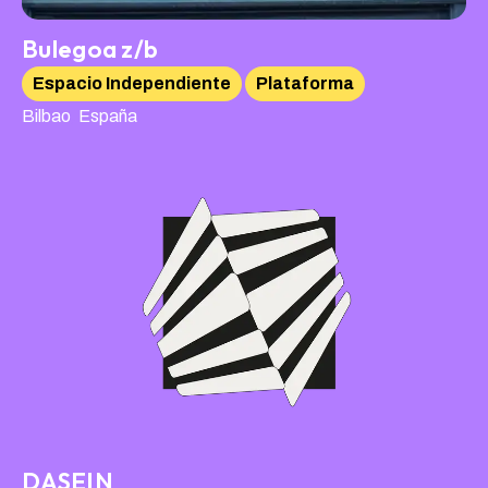
Bulegoa z/b
Espacio Independiente
Plataforma
,
Bilbao
España
DASEIN