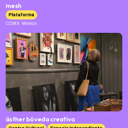
mesh
Plataforma
,
CDMX
México
ästher bóveda creativa