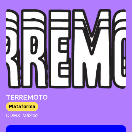
TERREMOTO
Plataforma
,
CDMX
México