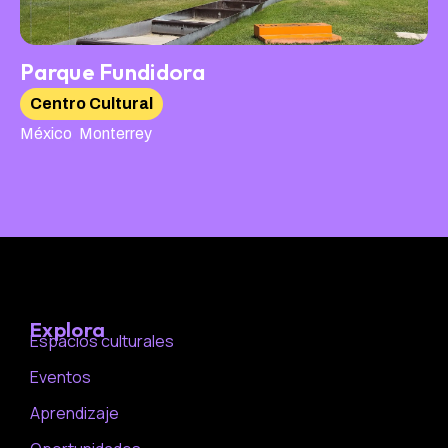
Parque Fundidora
Centro Cultural
,
México
Monterrey
Explora
Espacios culturales
Eventos
Aprendizaje