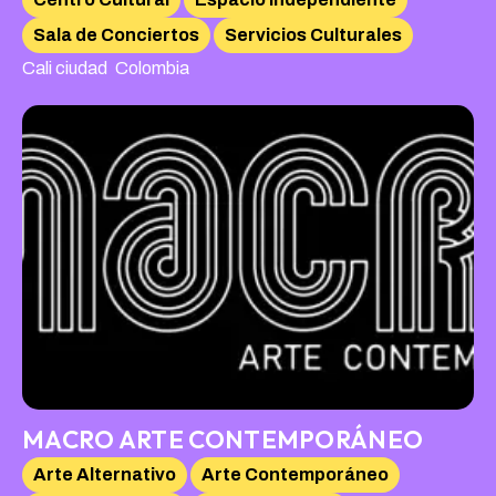
Sala de Conciertos
Servicios Culturales
,
Cali ciudad
Colombia
MACRO ARTE CONTEMPORÁNEO
Arte Alternativo
Arte Contemporáneo