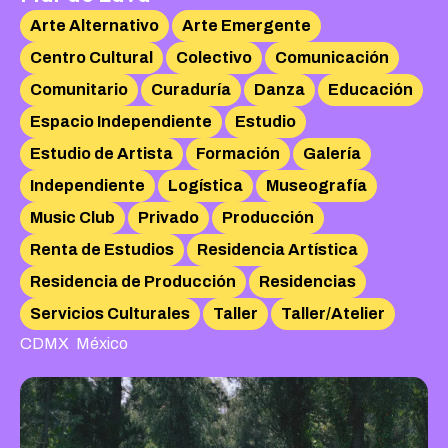
Arte Alternativo
Arte Emergente
Centro Cultural
Colectivo
Comunicación
Comunitario
Curaduría
Danza
Educación
Espacio Independiente
Estudio
Estudio de Artista
Formación
Galería
Independiente
Logística
Museografía
Music Club
Privado
Producción
Renta de Estudios
Residencia Artística
Residencia de Producción
Residencias
Servicios Culturales
Taller
Taller/Atelier
,
CDMX
México