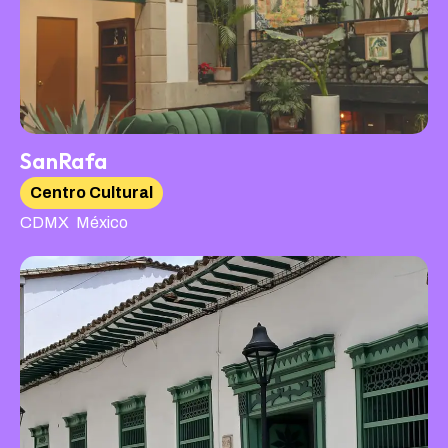
SanRafa
Centro Cultural
,
CDMX
México