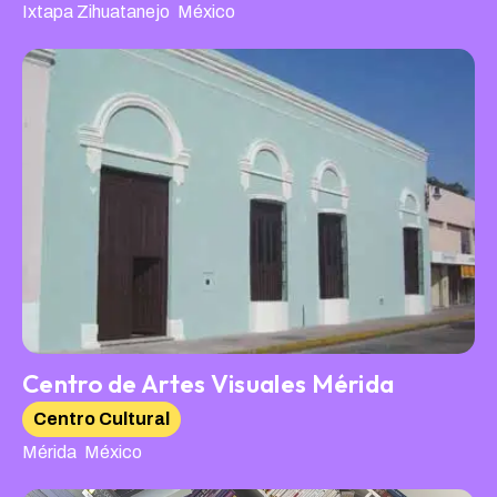
,
Ixtapa Zihuatanejo
México
Centro de Artes Visuales Mérida
Centro Cultural
,
Mérida
México