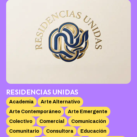
RESIDENCIAS UNIDAS
Academia
Arte Alternativo
Arte Contemporáneo
Arte Emergente
Colectivo
Comercial
Comunicación
Comunitario
Consultora
Educación