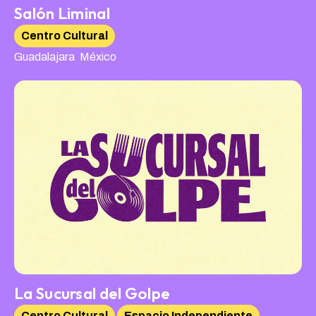
Salón Liminal
Centro Cultural
,
Guadalajara
México
La Sucursal del Golpe
Centro Cultural
Espacio Independiente