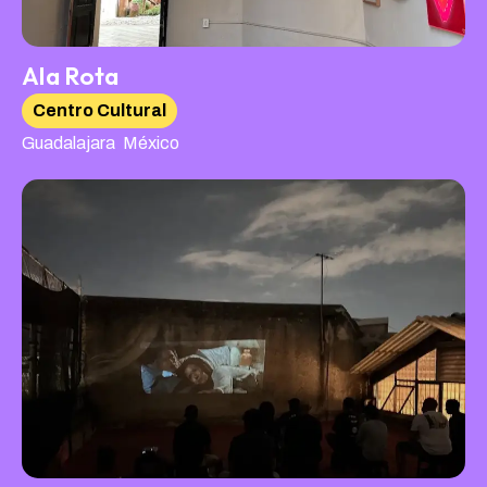
Ala Rota
Centro Cultural
,
Guadalajara
México