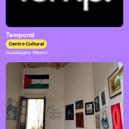
Temporal
Centro Cultural
,
Guadalajara
México