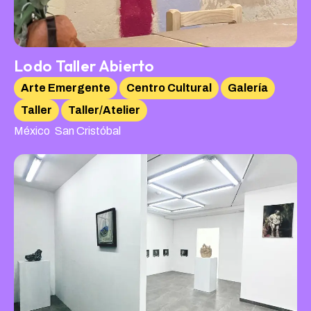
Lodo Taller Abierto
Arte Emergente
Centro Cultural
Galería
Taller
Taller/Atelier
,
México
San Cristóbal