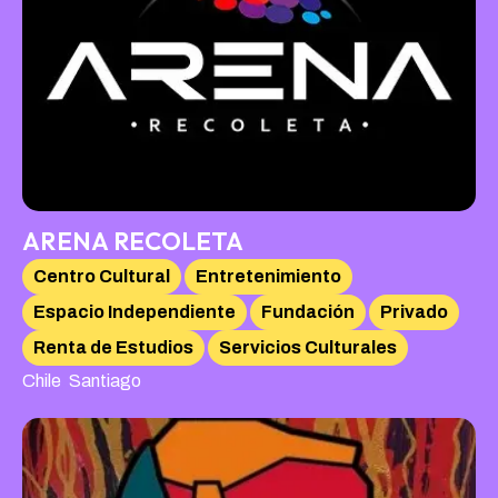
ARENA RECOLETA
Centro Cultural
Entretenimiento
Espacio Independiente
Fundación
Privado
Renta de Estudios
Servicios Culturales
,
Chile
Santiago