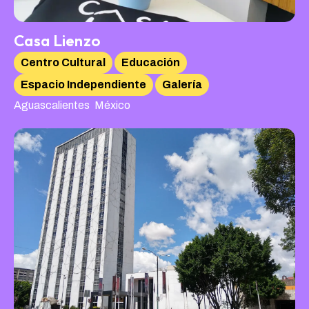
Casa Lienzo
Centro Cultural
Educación
Espacio Independiente
Galería
,
Aguascalientes
México