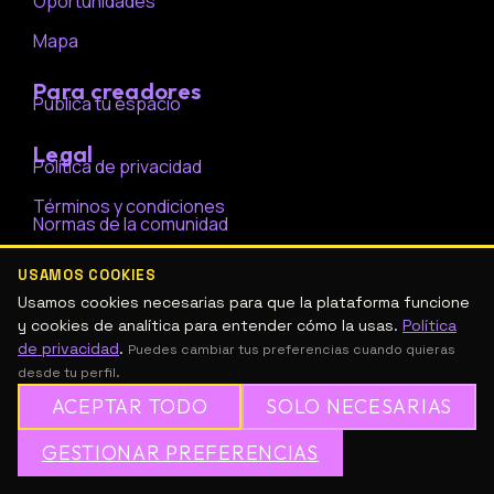
Oportunidades
Mapa
Para creadores
Publica tu espacio
Legal
Política de privacidad
Términos y condiciones
Normas de la comunidad
Contacto
USAMOS COOKIES
I
Usamos cookies necesarias para que la plataforma funcione
n
y cookies de analítica para entender cómo la usas.
Política
s
de privacidad
.
Puedes cambiar tus preferencias cuando quieras
t
desde tu perfil.
a
ACEPTAR TODO
SOLO NECESARIAS
g
r
GESTIONAR PREFERENCIAS
a