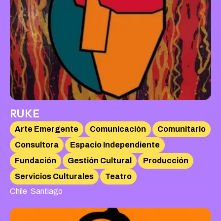
RUKE
Arte Emergente
Comunicación
Comunitario
Consultora
Espacio Independiente
Fundación
Gestión Cultural
Producción
Servicios Culturales
Teatro
,
Chile
Santiago