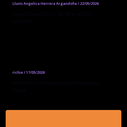
Lluvis Angelica Herrera Argandoña
/
22/05/2026
Espacio para obras y las ideas que las
sostienen.
Arteway
richie
/
17/05/2026
World-Class Contemporary Art Education,
Online