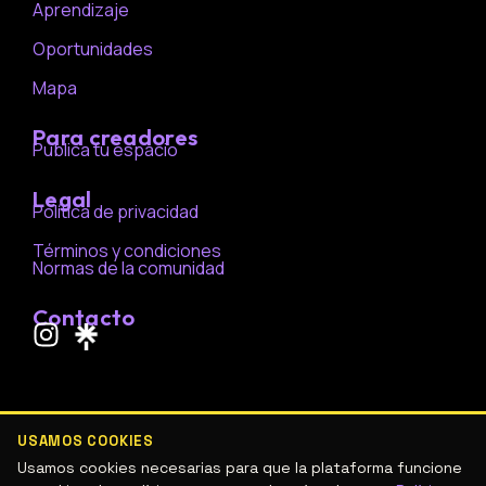
Aprendizaje
Oportunidades
Mapa
Para creadores
Publica tu espacio
Legal
Política de privacidad
Términos y condiciones
Normas de la comunidad
Contacto
I
n
s
t
a
USAMOS COOKIES
g
Usamos cookies necesarias para que la plataforma funcione