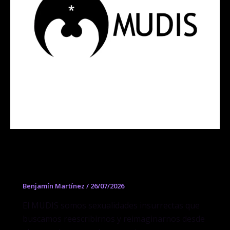
Museo Digital de la Insurrección
Sexual
Benjamín Martínez
/
26/07/2026
El MUDIS somos sexualidades insurrectas que
buscamos reescribirnos y reimaginarnos desde