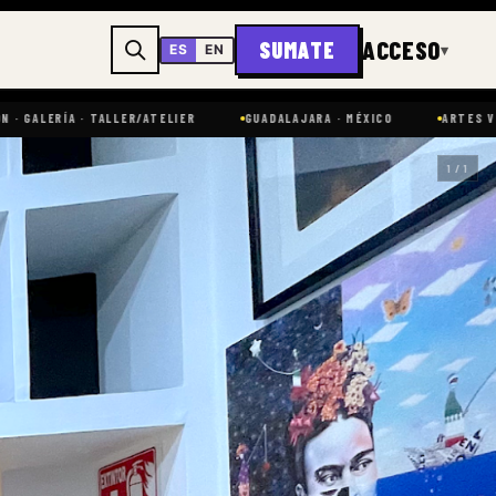
ACCESO
SUMATE
▾
ES
EN
A · TALLER/ATELIER
GUADALAJARA · MÉXICO
ARTES VISUALES
1 / 1