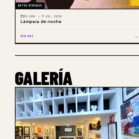
ARTES VISUALES
25 JUN. → 17 JUL. 2026
Lámpara de noche
→
VER MÁS
GALERÍA