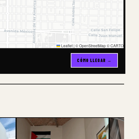
Leaflet
|
© OpenStreetMap © CARTO
CÓMO LLEGAR →