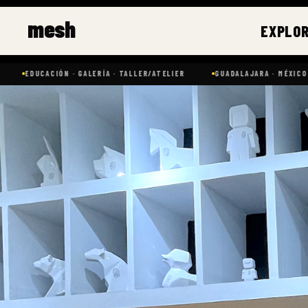
Ir
mesh
al
EXPLO
contenido
ACIÓN · GALERÍA · TALLER/ATELIER
GUADALAJARA · MÉXICO
ART