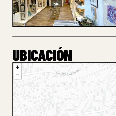
1 /
UBICACIÓN
+
−