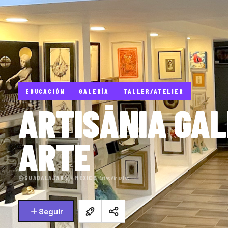
EDUCACIÓN
GALERÍA
TALLER/ATELIER
ARTISĀNIA GAL
ARTE
GUADALAJARA · MÉXICO
·
Artes Visuales
Seguir
5