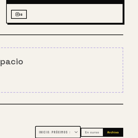
IG
spacio
En curso
Archivo