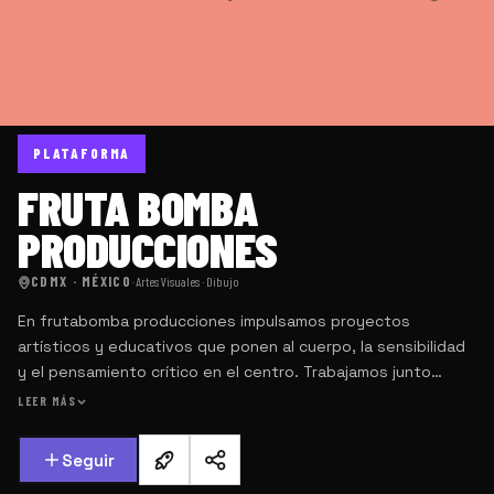
PLATAFORMA
FRUTA BOMBA
PRODUCCIONES
CDMX · MÉXICO
·
Artes Visuales · Dibujo
En frutabomba producciones impulsamos proyectos
artísticos y educativos que ponen al cuerpo, la sensibilidad
y el pensamiento crítico en el centro. Trabajamos junto
a artistas, educadorxs, instituciones, empresas y
LEER MÁS
comunidades comprometidas con el poder transformador
del arte.
Seguir