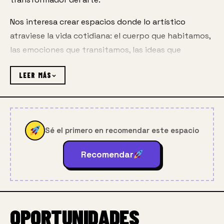
Nos interesa crear espacios donde lo artístico 
atraviese la vida cotidiana: el cuerpo que habitamos, 
las emociones que transitamos, las ideas que 
cultivamos y los vínculos que tejemos.
LEER MÁS
Apostamos por prácticas que visibilicen voces 
diversas, especialmente de mujeres, colectivas y 
personas LGBTQI+, desde una perspectiva situada, 
política y afectiva.
Sé el primero en recomendar este espacio
Recomendar
OPORTUNIDADES