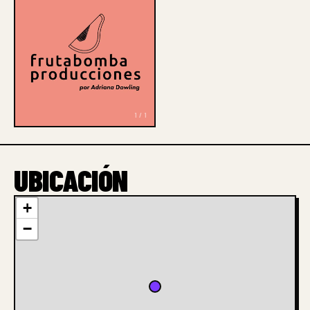
1 / 1
UBICACIÓN
+
−