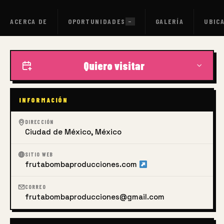
ACERCA DE
OPORTUNIDADES
GALERÍA
UBIC
—
Quiero visitar
INFORMACIÓN
DIRECCIÓN
Ciudad de México, México
SITIO WEB
frutabombaproducciones.com
CORREO
frutabombaproducciones@gmail.com