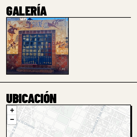
GALERÍA
1 / 1
UBICACIÓN
+
−