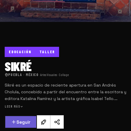
EDUCACIÓN
TALLER
SIKRÉ
PUEBLA · MÉXICO
·
Artes Visuales · Collage
Sikré es un espacio de reciente apertura en San Andrés
Cholula, concebido a partir del encuentro entre la escritora y
editora Katalina Ramírez y la artista gráfica Isabel Tello.
Surgió de la visión de Isabel Tello, quien buscaba un lugar
LEER MÁS
propio para expresar su arte en un ambiente de tranquilidad
y creatividad.
Seguir