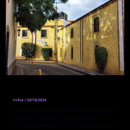
Galería Carla Negrete
richie
/
02/10/2024
En la GALERÍA CARLA NEGRETE damos espacio
a artistas mexicanos y representamos
al TALLER CARACOL PÚRPURA con lo mejor de