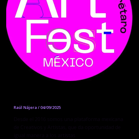
ArtFest México
Raúl Nájera
/
04/09/2025
Desde el 2016 somos una plataforma mexicana
de Creativos y Artistas, que da oportunidad de
igual manera a los artistas