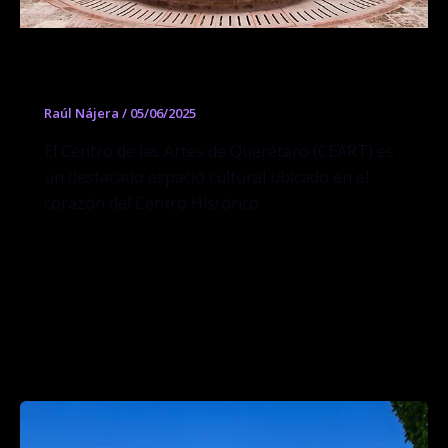
Centro de las artes de Querétaro
Raúl Nájera
/
05/06/2025
El Centro de las Artes de Querétaro (CEART) es
un destacado espacio cultural ubicado en el
corazón del Centro Histórico