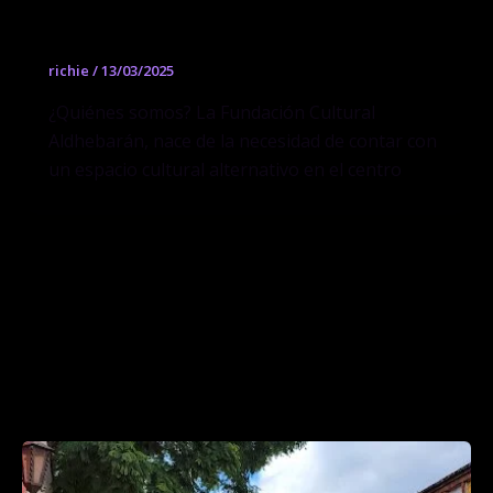
Aldhebarán Fundación Cultural
richie
/
13/03/2025
¿Quiénes somos? La Fundación Cultural
Aldhebarán, nace de la necesidad de contar con
un espacio cultural alternativo en el centro