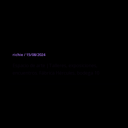
Abierto Estudio
richie
/
15/08/2024
Espacio de arte |Talleres, exposiciones,
encuentros. Fábrica Hércules, bodega 10