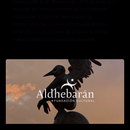
inaugurado el 30 de enero de 2019, gracias a un
acuerdo de comodato entre la Secretaría de
Cultura del Estado de Querétaro y la
Universidad Nacional Autónoma de México
(UNAM), con el objetivo de ampliar la oferta
cultural para la comunidad queretana