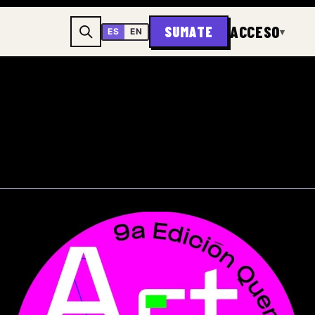
ACCESO
SUMATE
▾
ES
EN