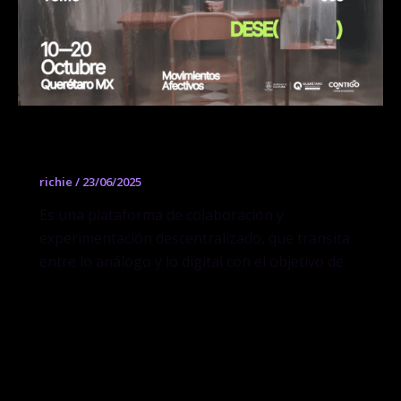
TRÁMITE | Buró de Coleccionistas
richie
/
23/06/2025
Es una plataforma de colaboración y
experimentación descentralizado, que transita
entre lo análogo y lo digital con el objetivo de