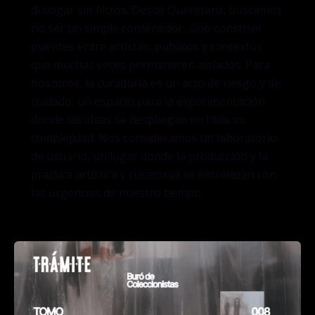
dialogar sin filtros. Desde Querétaro, buscamos
no ser un simple contenedor, sino construir
puentes entre artistas, públicos y contextos
que muchas veces permanecen aislados. Para
nosotros, la curaduría es un acto de riesgo y de
cuidado, un espacio para la experimentación
donde las ideas se despliegan en toda su
complejidad. Nos consideramos un laboratorio
de usuario, un lugar donde la producción y la
práctica artística y curatorial se entrelazan con
las urgencias de nuestro tiempo.