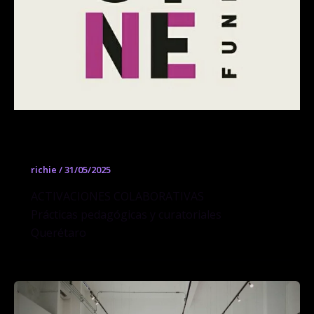
AVCINE Funcación
richie
/
31/05/2025
ACTIVACIONES COLABORATIVAS
Prácticas pedagógicas y curatoriales
Querétaro