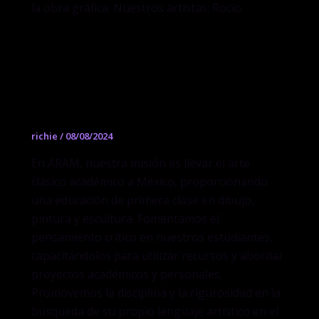
la obra gráfica. Nuestros artistas: Rocío
ARAM Academy of Realist Art Mexico
richie
/
08/08/2024
En ARAM, nuestra misión es llevar el arte
clásico académico a México, proporcionando
una educación de primera clase en dibujo,
pintura y escultura. Fomentamos el
pensamiento crítico en nuestros estudiantes,
capacitándolos para utilizar recursos y abordar
proyectos académicos y personales.
Promovemos la disciplina y la rigurosidad en la
búsqueda de su propio lenguaje artístico en el