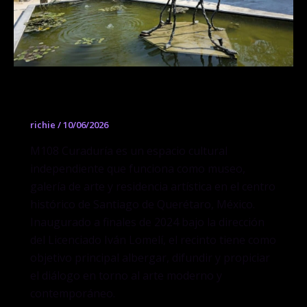
M108 Curaduría
richie
/
10/06/2026
M108 Curaduría es un espacio cultural
independiente que funciona como museo,
galería de arte y residencia artística en el centro
histórico de Santiago de Querétaro, México.
Inaugurado a finales de 2024 bajo la dirección
del Licenciado Iván Lomelí, el recinto tiene como
objetivo principal albergar, difundir y propiciar
el diálogo en torno al arte moderno y
contemporáneo.