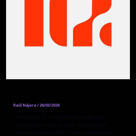
Galeria Hector Gutierrez Zamora
Raúl Nájera
/
26/03/2026
Galería HGZ es un espacio que nace de la
necesidad de crear un lugar donde el arte
contemporáneo pueda respirar, cuestionar y