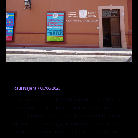
Centro Cultural UNAM Querétaro
Raúl Nájera
/
05/06/2025
El Centro Cultural UNAM Querétaro (CCUQ) es
un espacio dedicado a la promoción y difusión
de la cultura, ubicado en el corazón del Centro
Histórico de Santiago de Querétaro, en la calle
16 de septiembre número 97. Este recinto fue