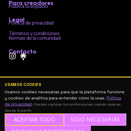
Para creadores
Publica tu espacio
Legal
Política de privacidad
Términos y condiciones
Normas de la comunidad
Contacto
I
n
s
t
a
USAMOS COOKIES
g
Usamos cookies necesarias para que la plataforma funcione
r
y cookies de analítica para entender cómo la usas.
Política
de privacidad
.
a
Puedes cambiar tus preferencias cuando quieras
desde tu perfil.
m
ACEPTAR TODO
SOLO NECESARIAS