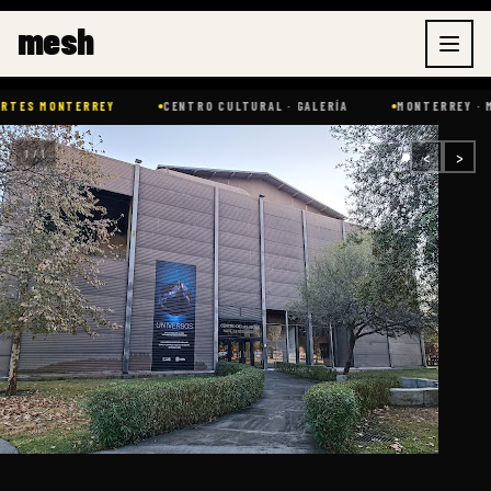
Ir
mesh
al
contenido
S MONTERREY
CENTRO CULTURAL · GALERÍA
MONTERREY · MÉXIC
‹
›
1 / 1