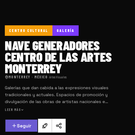
CENTRO CULTURAL
GALERÍA
NAVE GENERADORES
CENTRO DE LAS ARTES
MONTERREY
MONTERREY · MÉXICO
·
Artes Visuales
Galerías que dan cabida a las expresiones visuales
tradicionales y actuales. Espacios de promoción y
divulgación de las obras de artistas nacionales e
internacionales. Cuentan con un programa permanente de
LEER MÁS
exposiciones.
Seguir