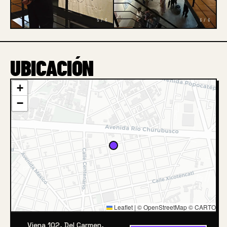
5 / 6
6 / 6
UBICACIÓN
+
−
Leaflet
|
© OpenStreetMap © CARTO
Viena 102, Del Carmen,