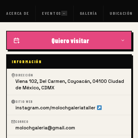
ACERCA DE
EVENTOS
GALERÍA
UBICACIÓN
—
Quiero visitar
INFORMACIÓN
DIRECCIÓN
Viena 102, Del Carmen, Coyoacán, 04100 Ciudad
de México, CDMX
SITIO WEB
instagram.com/molochgaleriataller
CORREO
molochgaleria@gmail.com