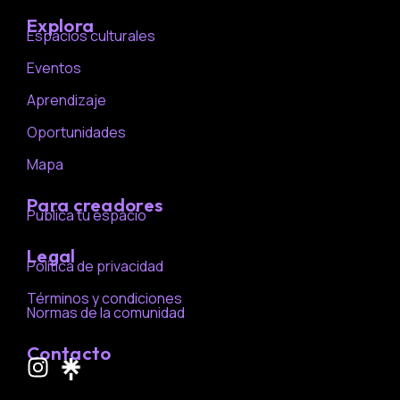
Explora
Espacios culturales
Eventos
Aprendizaje
Oportunidades
Mapa
Para creadores
Publica tu espacio
Legal
Política de privacidad
Términos y condiciones
Normas de la comunidad
Contacto
I
n