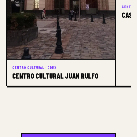
CENTRO 
CASA
CENTRO CULTURAL · CDMX
CENTRO CULTURAL JUAN RULFO