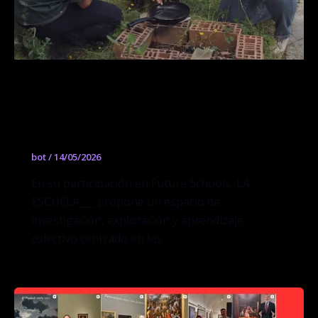
GEL Architecture: Composiciones y
descomposiciones de construcciones
en jalea
bot
/
14/05/2026
En su participación en Future Schools, LA
ESCUELA___ propone un espacio de
investigación, exploración y aprendizaje
colectivo centrado en los