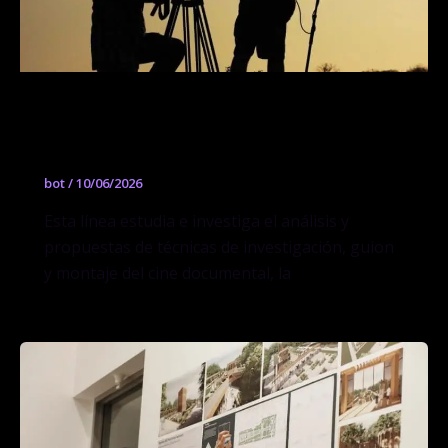
Doctorado en Artes y Diseño, línea
Cine Documental
bot
/
10/06/2026
Esta línea estudia e investiga el análisis y
propuestas de técnicas de investigación, guion
y montaje del cine documental, la