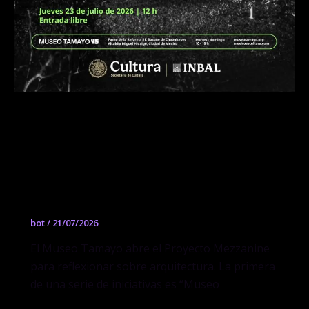
Museo Tamayo. Arquitectura y
cosmotécnica / Forma, materia y
memoria: el Museo Tamayo como
referente de la arquitectura
contemporánea en México
bot
/
21/07/2026
El Museo Tamayo abre el Proyecto Mezzanine
para reflexionar sobre arquitectura. La primera
de una serie de iniciativas es “Museo