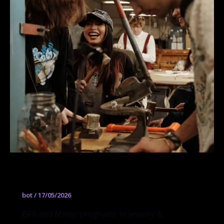
Jewelry & Metalsmithing
bot
/
17/05/2026
BFA and Minor programs in Jewelry &