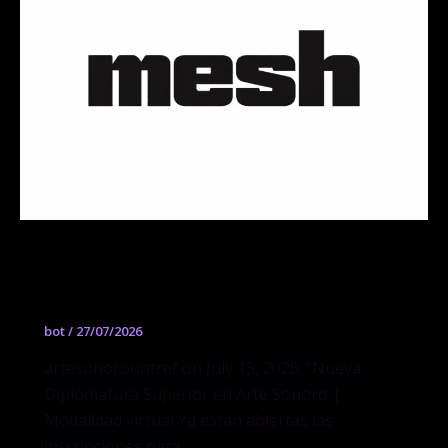
Nueva Diplomatura Superior en Arte
Sonoro | Modalidad virtual
bot
/
27/07/2026
artesonorountref on July 13, 2026: “Nueva
Diplomatura Superior en Arte Sonoro |
Modalidad virtual Ya están abiertas las
inscripciones para