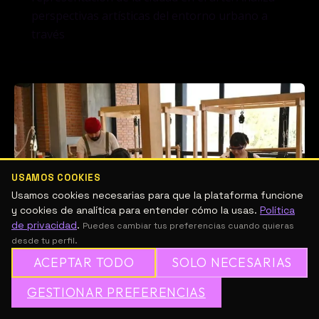
perspectivas artísticas del entorno urbano a
través
USAMOS COOKIES
Usamos cookies necesarias para que la plataforma funcione
y cookies de analítica para entender cómo la usas.
Política
de privacidad
.
Puedes cambiar tus preferencias cuando quieras
desde tu perfil.
ACEPTAR TODO
SOLO NECESARIAS
GESTIONAR PREFERENCIAS
Programa de Formación Artística –