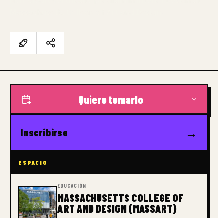
Non-credit Certificate program in Interior Design at
Massachusetts College of Art and Design.
Quiero tomarlo
→
Inscribirse
ESPACIO
EDUCACIÓN
MASSACHUSETTS COLLEGE OF
ART AND DESIGN (MASSART)