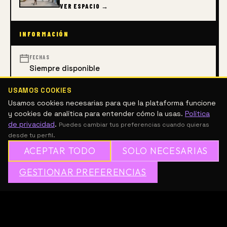
VER ESPACIO →
INFORMACIÓN
FECHAS
Siempre disponible
USAMOS COOKIES
Usamos cookies necesarias para que la plataforma funcione
DISEÑO DE INTERIORES
DISEÑO Y ARQUITECTURA
y cookies de analítica para entender cómo la usas.
Política
de privacidad
.
Puedes cambiar tus preferencias cuando quieras
DESCRIPCIÓN
desde tu perfil.
ACEPTAR TODO
SOLO NECESARIAS
Non-credit Certificate program in Interior Design at 
✦
GESTIONAR PREFERENCIAS
→
✕
ÚNETE A MESH GRATIS
Massachusetts College of Art and Design.