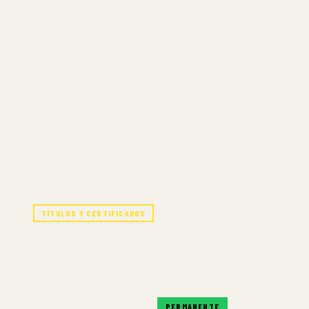
TÍTULOS Y CERTIFICADOS
FASHION DESIG
SIEMPRE DISPONIBLE
PERMANENTE