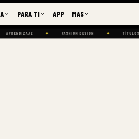
RA
PARA TI
APP
MAS
JE
✦
FASHION DESIGN
✦
TÍTULOS Y CERTIFICAD