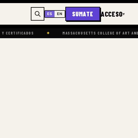
ACCESO
SUMATE
▾
ES
EN
OS
✦
MASSACHUSETTS COLLEGE OF ART AND DESIGN (MAS