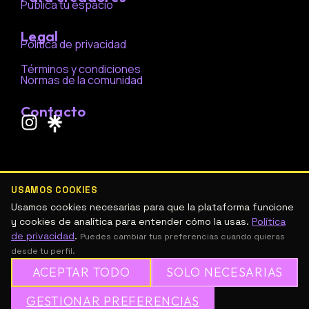
Publica tu espacio
Legal
Política de privacidad
Términos y condiciones
Normas de la comunidad
Contacto
I
n
s
t
a
USAMOS COOKIES
g
Usamos cookies necesarias para que la plataforma funcione
r
y cookies de analítica para entender cómo la usas.
Política
de privacidad
.
a
Puedes cambiar tus preferencias cuando quieras
desde tu perfil.
m
ACEPTAR TODO
SOLO NECESARIAS
GESTIONAR PREFERENCIAS