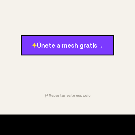
✦
Únete a mesh gratis
→
Reportar este espacio