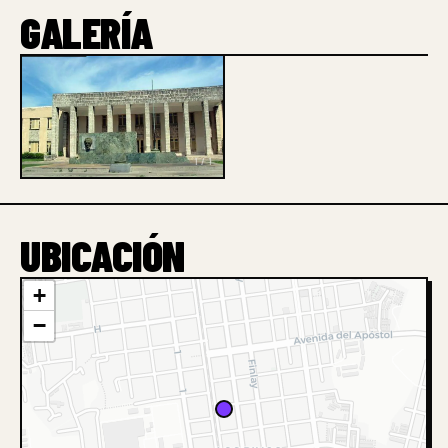
GALERÍA
1 / 1
UBICACIÓN
+
−