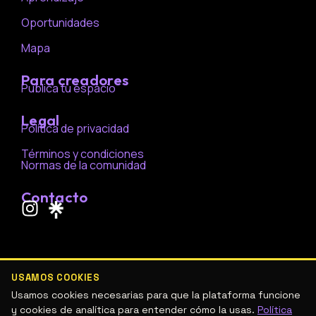
Oportunidades
Mapa
Para creadores
Publica tu espacio
Legal
Política de privacidad
Términos y condiciones
Normas de la comunidad
Contacto
I
n
s
t
a
USAMOS COOKIES
g
Usamos cookies necesarias para que la plataforma funcione
r
y cookies de analítica para entender cómo la usas.
Política