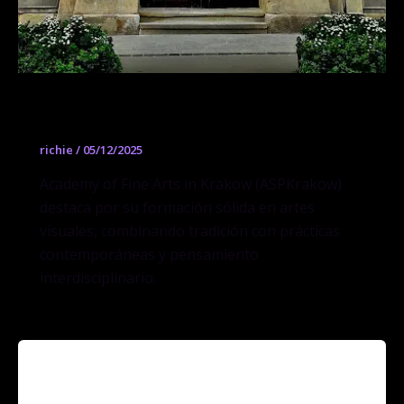
Academy of Fine Arts in Krakow
richie
/
05/12/2025
Academy of Fine Arts in Krakow (ASPKrakow)
destaca por su formación sólida en artes
visuales, combinando tradición con prácticas
contemporáneas y pensamiento
interdisciplinario.