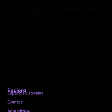
LAAF, or simply “LAAF,” is an interdisciplinary
festival of abstract art. The festival’s primary
goal is to bring abstract art
Explora
Espacios culturales
Eventos
Aprendizaje