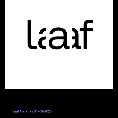
LAAF Lodz
Raúl Nájera
/
21/08/2025