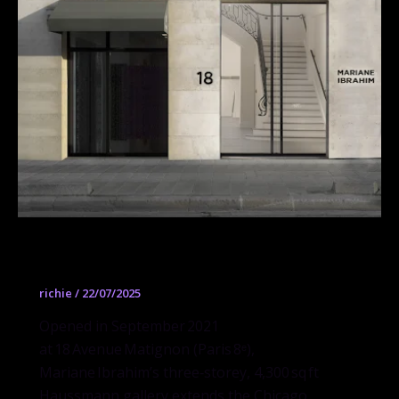
Mariane Ibrahim Paris
richie
/
22/07/2025
Opened in September 2021
at 18 Avenue Matignon (Paris 8ᵉ),
Mariane Ibrahim’s three‑storey, 4,300 sq ft
Haussmann gallery extends the Chicago