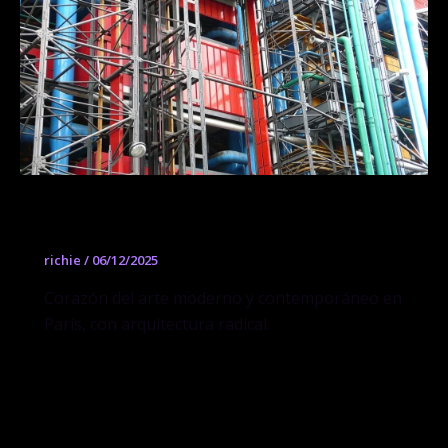
Centre Pompidou
richie
/
06/12/2025
Corazón del arte moderno y contemporáneo en
París, con arquitectura radical.