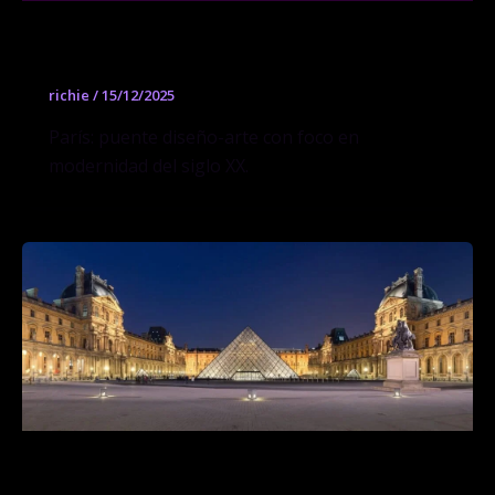
Galerie Patrick Seguin
richie
/
15/12/2025
París: puente diseño-arte con foco en
modernidad del siglo XX.
Museo del Louvre