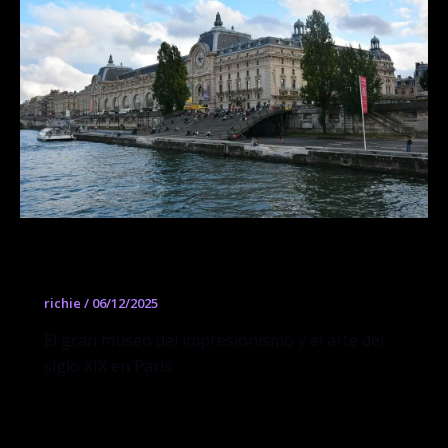
Musée d’Orsay
richie
/
06/12/2025
El gran museo del impresionismo y el arte del
siglo XIX en París.