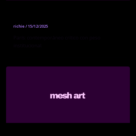
Galerie Chantal Crousel
richie
/
15/12/2025
París: contemporáneo crítico con peso
institucional.
Galerie Thaddaeus Ropac Paris Pantin