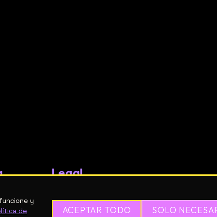
a
Legal
adores
Política de privacidad
a tu espacio
funcione y
Términos y condiciones
ACEPTAR TODO
SOLO NECESA
Normas de la comunidad
lítica de