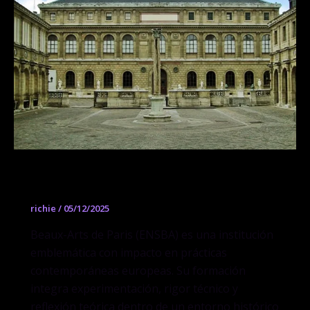
Beaux-Arts de Paris (ENSBA)
richie
/
05/12/2025
Beaux-Arts de Paris (ENSBA) es una institución
emblemática con impacto en prácticas
contemporáneas europeas. Su formación
integra experimentación, rigor técnico y
reflexión teórica dentro de un entorno histórico