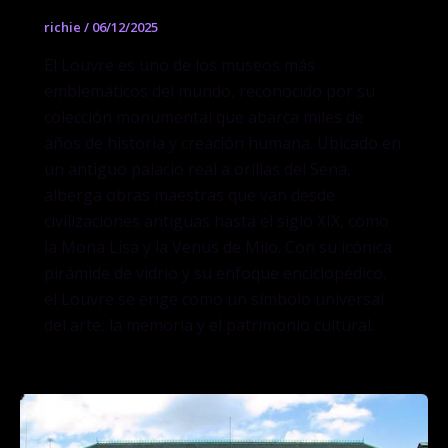
richie
/
06/12/2025
El Louvre es uno de los museos más
emblemáticos del mundo, reconocido por su
colección monumental que abarca miles de
años de historia y creación humana. Ubicado en
un antiguo palacio real a orillas del Sena,
alberga obras maestras que van desde
civilizaciones antiguas hasta el siglo XIX, como
la Mona Lisa y la Venus de Milo. Con su icónica
pirámide de vidrio y su enfoque enciclopédico,
el Louvre se erige como un símbolo universal
del arte, la memoria y el patrimonio cultural.