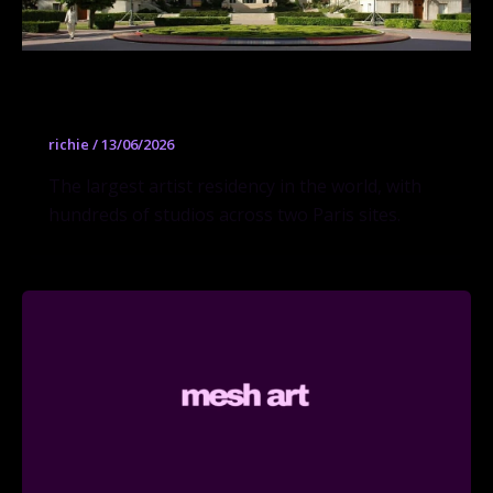
Cité internationale des arts
richie
/
13/06/2026
The largest artist residency in the world, with
hundreds of studios across two Paris sites.