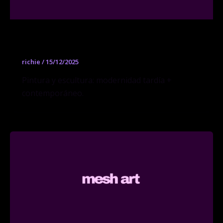
Almine Rech
richie
/
15/12/2025
Pintura y escultura: modernidad tardía +
contemporáneo.