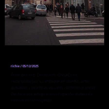
École des Arts Décoratifs (ENSAD)
richie
/
05/12/2025
École des Arts Décoratifs (ENSAD) es
reconocida por su enfoque en diseño, artes
aplicadas y prácticas visuales contemporáneas.
Destaca por integrar investigación material e
innovación conceptual.