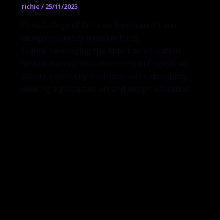
richie
/
25/11/2025
Paris College of Art is an American art and
design university based in Paris,
France. Leveraging the American education
system with curriculum entirely in English, we
attract a distinctly international student body
seeking a globalized art and design education.