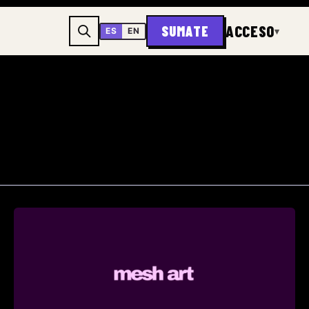
ACCESO
SUMATE
▾
ES
EN