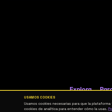
Explora
Par
cre
Espacios
USAMOS COOKIES
culturales
Public
Usamos cookies necesarias para que la plataforma 
cookies de analítica para entender cómo la usas.
Po
Eventos