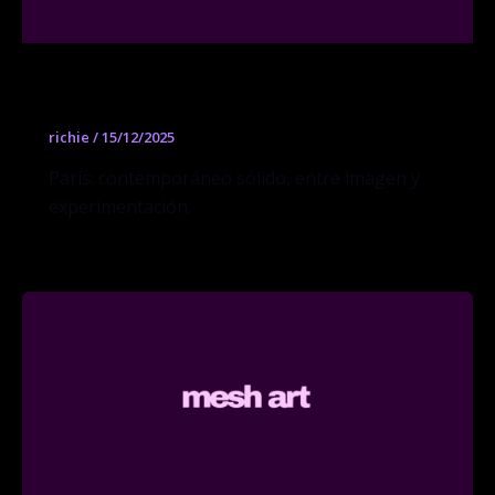
Galerie Kamel Mennour
richie
/
15/12/2025
París: contemporáneo sólido, entre imagen y
experimentación.