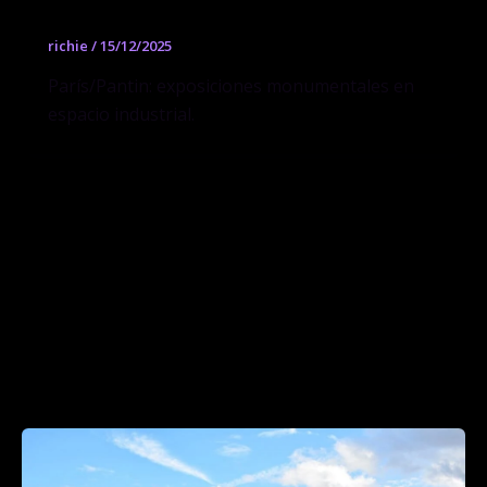
richie
/
15/12/2025
París/Pantin: exposiciones monumentales en
espacio industrial.