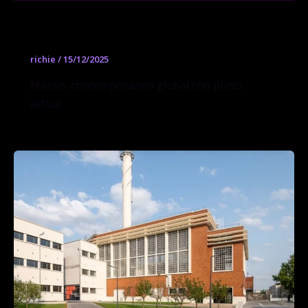
Galerie Perrotin Paris
richie
/
15/12/2025
Marais: contemporáneo global con pulso
actual.