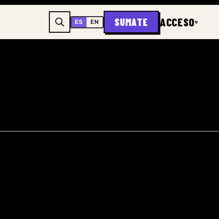
ACCESO
SUMATE
▾
ES
EN