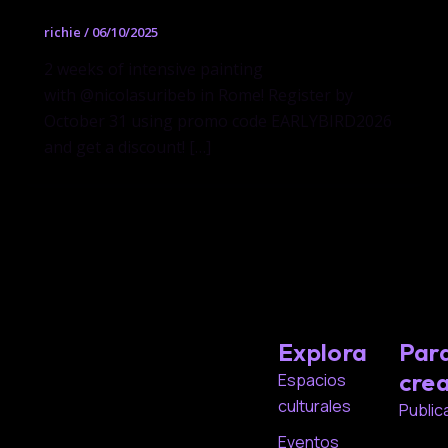
richie
/
06/10/2025
2 weeks of intensive painting
with @nicolasuribeb in Rome! Register by
October 31 using promo code EARLYBIRD2026
and get a discount! […]
Explora
Par
cre
Espacios
culturales
Public
Eventos