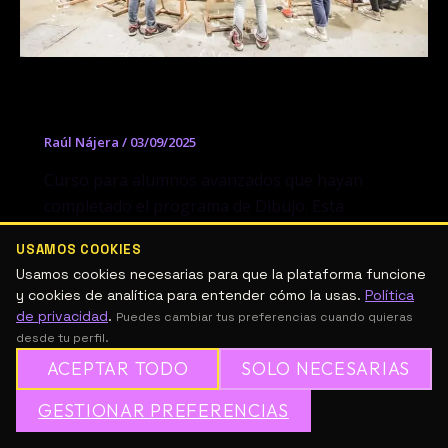
Curso de Teoría del Color
Raúl Nájera
/
03/09/2025
Curso para alumnos avanzados que hayan
completado el programa de Dibujo. Esta
asignatura está centrada en la teoría del color
USAMOS COOKIES
Usamos cookies necesarias para que la plataforma funcione
y cookies de analítica para entender cómo la usas.
Política
de privacidad
.
Puedes cambiar tus preferencias cuando quieras
desde tu perfil.
ACEPTAR TODO
SOLO NECESARIAS
GESTIONAR PREFERENCIAS