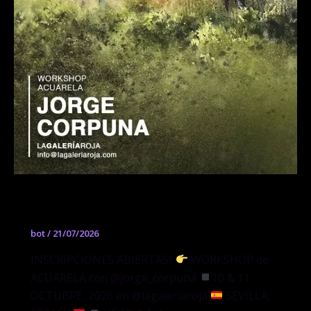
Workshop de Acuarela
bot
/
21/07/2026
INSCRIPCIONES ABIERTAS!!
WORKSHOP de
ACUARELA con @jorge_corpuna
10 & 11
OCTUBRE, 2026 en @lagaleriaroja
SEVILLA,