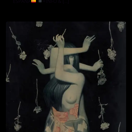
ESPAÑA
+INFO & […]