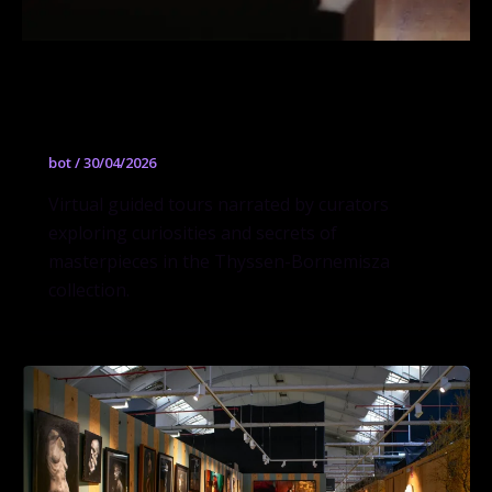
Live an innovative experience with the
new virtual tours
bot
/
30/04/2026
Virtual guided tours narrated by curators
exploring curiosities and secrets of
masterpieces in the Thyssen-Bornemisza
collection.