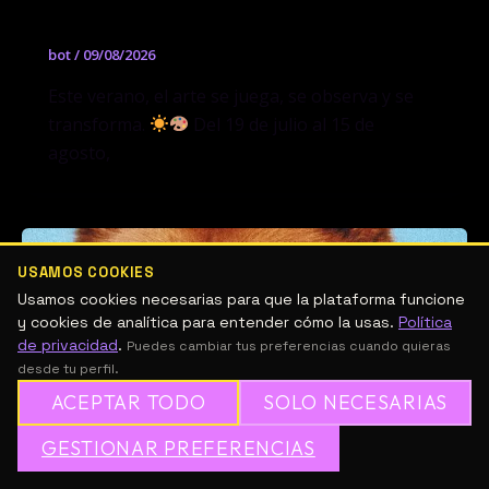
exploración
bot
/
09/08/2026
Este verano, el arte se juega, se observa y se
transforma.
Del 19 de julio al 15 de
agosto,
USAMOS COOKIES
Usamos cookies necesarias para que la plataforma funcione
y cookies de analítica para entender cómo la usas.
Política
de privacidad
.
Puedes cambiar tus preferencias cuando quieras
desde tu perfil.
ACEPTAR TODO
SOLO NECESARIAS
GESTIONAR PREFERENCIAS