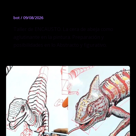
Taller de ENCAUSTO
bot
/
09/08/2026
Taller de ENCAUSTO. La cera de abeja como
aglutinante en la pintura. Preparación y
posibilidades en lo Abstracto y figurativo.