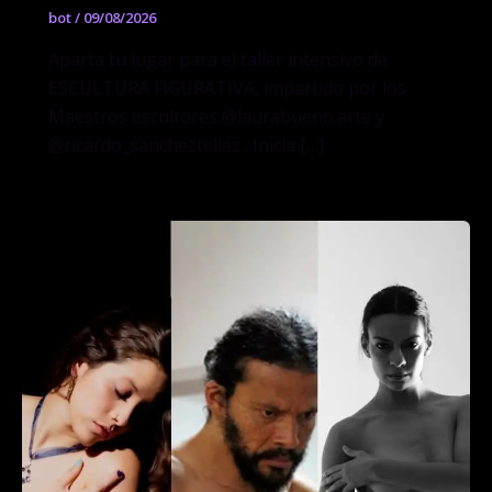
bot
/
09/08/2026
Aparta tu lugar para el taller intensivo de
ESCULTURA FIGURATIVA, impartido por los
Maestros escultores @laurabueno.arte y
@ricardo_sancheztellez . Inicia […]