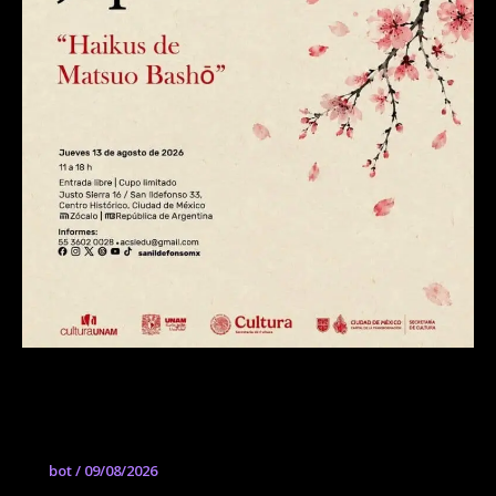
Coloquio de literatura japonesa:
Haikus de Matsuo Bashō
bot
/
09/08/2026