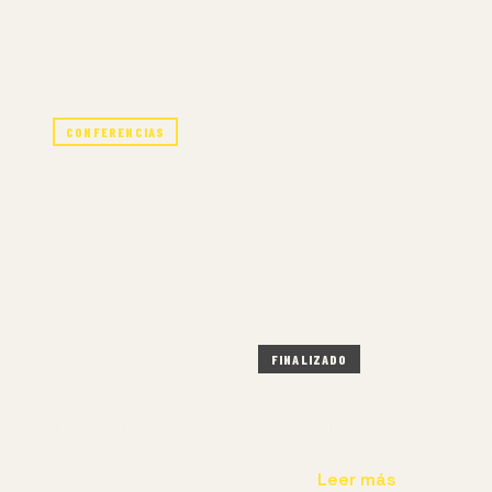
CONFERENCIAS
VIII COMASE – 
ETNOGRÁFICO 
15 JUN – 18 JUN 2026
FINALIZADO
Desde el Laboratorio de Antropología Visual de la UA
Programación del Foro de Cine Etnográfico compart
para la edición de este 2026.…
Leer más