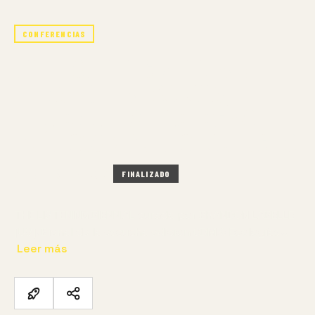
CONFERENCIAS
THE LISTENING BIENNIAL:
BIENAL DE LA ESCUCHA
EDICIÓN CDMX: ECOLOGÍAS
POÉTICAS / POETIC ECOLOGIES
7 MAY – 8 MAY 2026
FINALIZADO
THE LISTENING BIENNIAL curada por BRANDON LABELLE
[US]. Bienal de la escucha edición CDMX: Ecologías…
Leer más