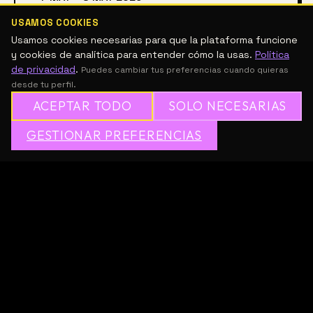
USAMOS COOKIES
Usamos cookies necesarias para que la plataforma funcione
MÚSICA Y SONIDO
y cookies de analítica para entender cómo la usas.
Política
de privacidad
.
Puedes cambiar tus preferencias cuando quieras
DESCRIPCIÓN
desde tu perfil.
ACEPTAR TODO
SOLO NECESARIAS
THE LISTENING BIENNIAL curada por BRANDON LABELLE 
✦
GESTIONAR PREFERENCIAS
→
✕
ÚNETE A MESH GRATIS
[US]. Bienal de la escucha edición CDMX: Ecologías 
poéticas / Poetic Ecologies. Parte de El Aleph. 
Festival de Arte y Ciencia 2026.
Sé el primero en recomendar este
curso
Recomendar