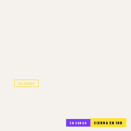
TALLERES
TALLER: EL DI
4 JUL – 15 AGO 2026
CIERRA EN 10D
EN CURSO