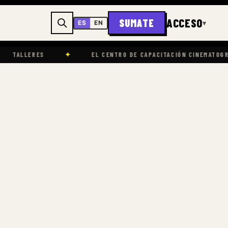
ACCESO
SUMATE
▾
ES
EN
✦
EL CENTRO DE CAPACITACIÓN CINEMATOGRÁFICA CHAPULT