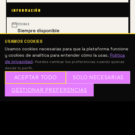
INFORMACIÓN
FECHAS
Siempre disponible
USAMOS COOKIES
Usamos cookies necesarias para que la plataforma funcione
ARTES VISUALES
y cookies de analítica para entender cómo la usas.
Política
de privacidad
.
Puedes cambiar tus preferencias cuando quieras
DESCRIPCIÓN
desde tu perfil.
ACEPTAR TODO
SOLO NECESARIAS
MFA and Non-credit Certificate programs in Studio 
✦
GESTIONAR PREFERENCIAS
→
✕
ÚNETE A MESH GRATIS
Arts at Massachusetts College of Art and Design.
Sé el primero en recomendar este
curso