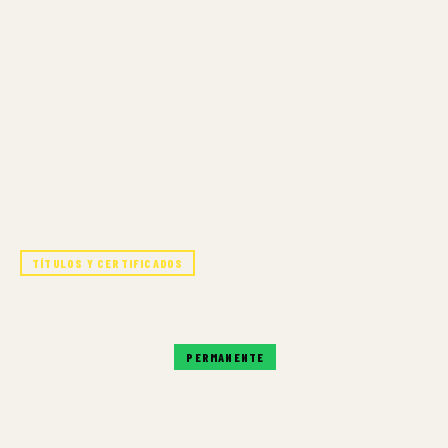
TÍTULOS Y CERTIFICADOS
STUDIO ARTS
SIEMPRE DISPONIBLE
PERMANENTE
MFA and Non-credit Certificate programs in Studio
Arts at Massachusetts College of Art and Design.