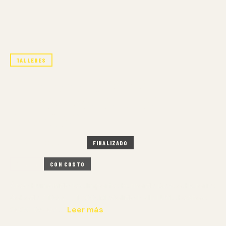
TALLERES
LEER PARA ESCRIBIR
LITERATURA PARA LAS
INFANCIAS
7 MAR – 20 JUN 2026
FINALIZADO
ONLINE
CON COSTO
Área: Humanidades. Imparte: Bernardo Govea. Horario:
Sábado / 10:00 – 12:00. Modalidad: VIRTUAL. Fechas:
2026-03-07…
Leer más