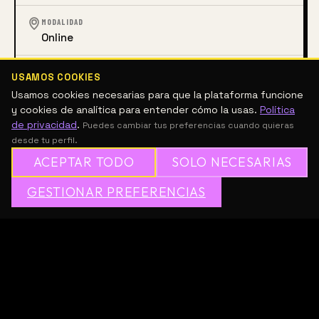
MODALIDAD
Online
ACCESO
USAMOS COOKIES
Con costo
Usamos cookies necesarias para que la plataforma funcione
y cookies de analítica para entender cómo la usas.
Política
de privacidad
.
Puedes cambiar tus preferencias cuando quieras
LITERATURA
desde tu perfil.
ACEPTAR TODO
SOLO NECESARIAS
DESCRIPCIÓN
✦
GESTIONAR PREFERENCIAS
→
✕
ÚNETE A MESH GRATIS
Área: Humanidades.
Imparte: Bernardo Govea.
Horario: Sábado / 10:00 – 12:00.
Modalidad: VIRTUAL.