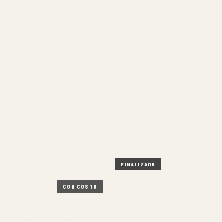
CARTOGRAFÍAS
AUDIOVISUALES
ARCHIVO PERSO
DERIVA URBAN
7 MAR – 20 JUN 2026
FINALIZADO
ONLINE
CON COSTO
Área: Medios Audiovisuales. Imparte: Diego Martínez. 
13:00. Modalidad: VIRTUAL. Fechas: 2026-03-07 – 2