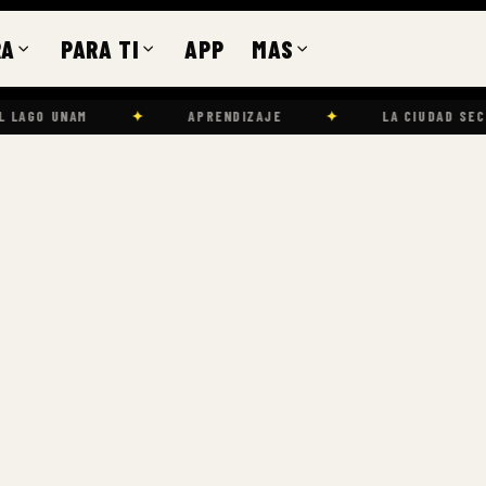
RA
PARA TI
APP
MAS
✦
APRENDIZAJE
✦
LA CIUDAD SECRETA: CARTOGRAFÍ