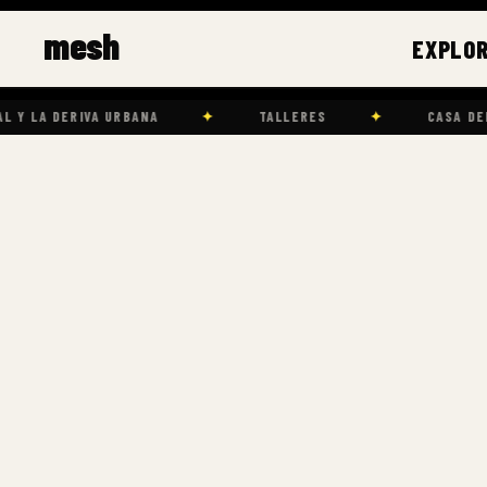
Ir
mesh
al
EXPLO
contenido
BANA
✦
TALLERES
✦
CASA DEL LAGO UNAM