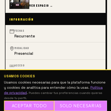
VER ESPACIO →
INFORMACIÓN
FECHAS
Recurrente
MODALIDAD
Presencial
ACCESO
Con costo
USAMOS COOKIES
Usamos cookies necesarias para que la plataforma funcione
DIRECCIÓN
y cookies de analítica para entender cómo la usas.
Política
Kensington Gore, South Kensington, London
de privacidad
.
Puedes cambiar tus preferencias cuando quieras
SW7 2EU, United Kingdom
desde tu perfil.
ACEPTAR TODO
SOLO NECESARIAS