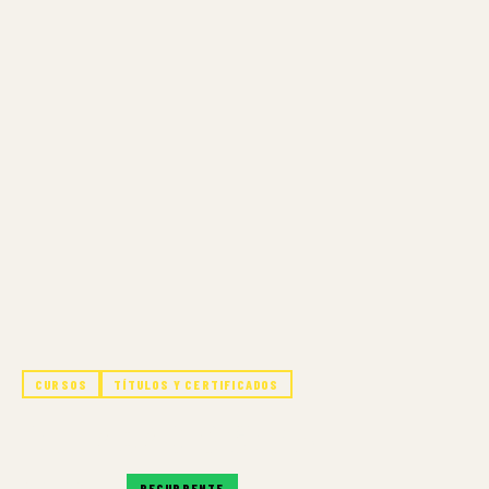
CURSOS
TÍTULOS Y CERTIFICADOS
INTERIOR DESIGN MA
RECURRENTE
RECURRENTE