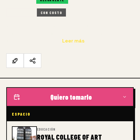
PRESENCIAL
CON COSTO
Interior design programme exploring how spatial
narratives, materiality and reuse can transform
interiors from rooms…
Leer más
Quiero tomarlo
ESPACIO
EDUCACIÓN
ROYAL COLLEGE OF ART