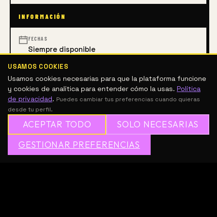
INFORMACIÓN
FECHAS
Siempre disponible
USAMOS COOKIES
Usamos cookies necesarias para que la plataforma funcione
ARTES VISUALES
CINE
CINE Y MEDIA
MEDIA
y cookies de analítica para entender cómo la usas.
Política
de privacidad
.
Puedes cambiar tus preferencias cuando quieras
DESCRIPCIÓN
desde tu perfil.
ACEPTAR TODO
SOLO NECESARIAS
BFA and MFA programs in Film/Video at 
✦
GESTIONAR PREFERENCIAS
→
✕
ÚNETE A MESH GRATIS
Massachusetts College of Art and Design.
Sé el primero en recomendar este
curso