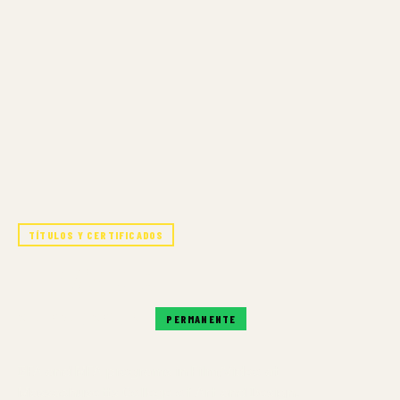
TÍTULOS Y CERTIFICADOS
FILM/VIDEO
SIEMPRE DISPONIBLE
PERMANENTE
BFA and MFA programs in Film/Video at
Massachusetts College of Art and Design.