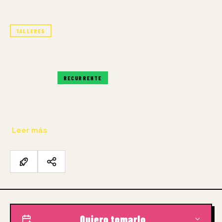
TALLERES
ESCUELA DE CARTONERÍA
RECURRENTE
RECURRENTE
Entre huesos y papel. Taller que enseña la artesanía
tradicional mexicana de cartonería, con énfasis…
Leer más
Quiero tomarlo