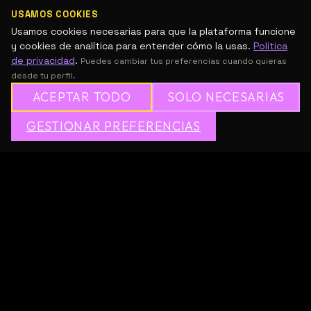
USAMOS COOKIES
DESCRIPCIÓN
Usamos cookies necesarias para que la plataforma funcione
y cookies de analítica para entender cómo la usas.
Política
Entre huesos y papel. Taller que enseña la artesanía 
de privacidad
.
Puedes cambiar tus preferencias cuando quieras
desde tu perfil.
tradicional mexicana de cartonería, con énfasis en 
ACEPTAR TODO
SOLO NECESARIAS
técnicas ancestrales.
✦
GESTIONAR PREFERENCIAS
→
✕
ÚNETE A MESH GRATIS
Sé el primero en recomendar este
curso
Recomendar
GALERÍA