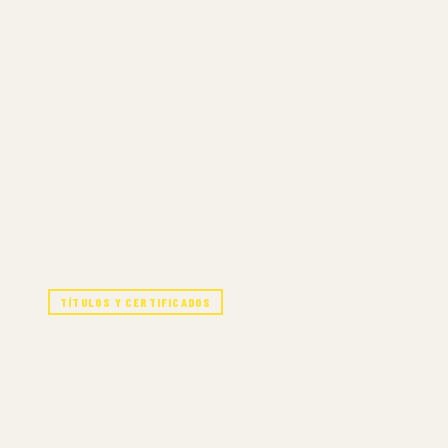
TÍTULOS Y CERTIFICADOS
ACTING FOR TH
(BFA)