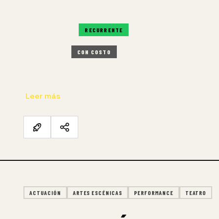
RECURRENTE
RECURRENTE
PRESENCIAL
CON COSTO
Why study Acting for the Theatre? Train to become a
diversity of skills, ready to take on a wide range of 
Leer más
ACTUACIÓN
ARTES ESCÉNICAS
PERFORMANCE
TEATRO