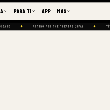
RA
PARA TI
APP
MAS
✦
ACTING FOR THE THEATRE (BFA)
✦
TÍTULOS Y CERT