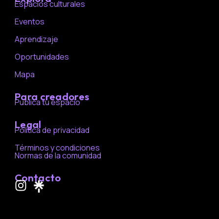
Espacios culturales
Eventos
Aprendizaje
Oportunidades
Mapa
Para creadores
Publica tu espacio
Legal
Política de privacidad
Términos y condiciones
Normas de la comunidad
Contacto
I
n
s