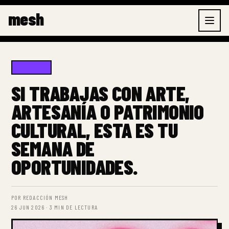
Ir
mesh
al
contenido
EDITORIAL
SI TRABAJAS CON ARTE,
ARTESANÍA O PATRIMONIO
CULTURAL, ESTA ES TU
SEMANA DE
OPORTUNIDADES.
POR REDACCIÓN MESH
26 JUN 2026 · 3 MIN DE LECTURA