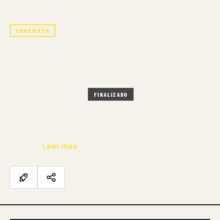
CONCIERTO
TANGO ESPECTACULAR –
FILARMÓNICA DE LAS ARTES
22 JUN – 22 JUN 2024
FINALIZADO
La Filarmónica de las Artes presenta "Tango
Espectacular", concierto estrenado en 2016 con una
Nueva…
Leer más