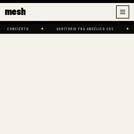
Ir
mesh
al
contenido
NCIERTO
✦
AUDITORIO FRA ANGÉLICO CUC
✦
EV