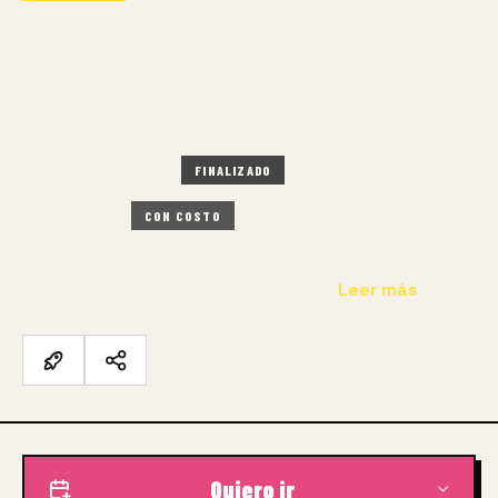
OFUNAM | TERCERA
TEMPORADA 2025 | CONCIERTO
DE NAVIDAD
13 DIC – 13 DIC 2025
FINALIZADO
PRESENCIAL
CON COSTO
En el cierre de su Tercera temporada 2025, la OFUNAM
presenta un concierto de Navidad.…
Leer más
Quiero ir