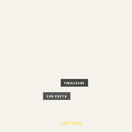
EXTRAORDINARI
TEMPORADA 202
MEDIO AMBIEN
6 DIC – 6 DIC 2025
FINALIZADO
PRESENCIAL
CON COSTO
Tras un año de exploración en torno al tema Música 
OFUNAM presenta su Tercera temporada dedicada a la
la naturaleza. Esta…
Leer más