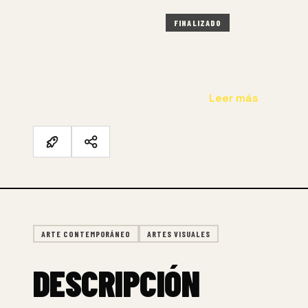
17 MAY – 26 MAY 2024
FINALIZADO
On May 17, 2024, the Ephemeral Museum for Culture 
Mérida, Yucatán, marking a significant milestone in t
The launch event featured key…
Leer más
ARTE CONTEMPORÁNEO
ARTES VISUALES
DESCRIPCIÓN