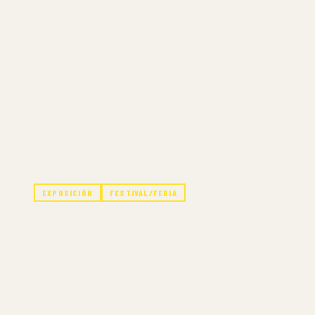
EXPOSICIÓN
FESTIVAL/FERIA
MECA MUSEO EF
CULTURA Y EL 