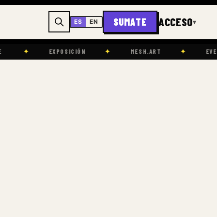
ACCESO
SUMATE
▾
ES
EN
EXPOSICIÓN
✦
MESH.ART
✦
EVENTOS