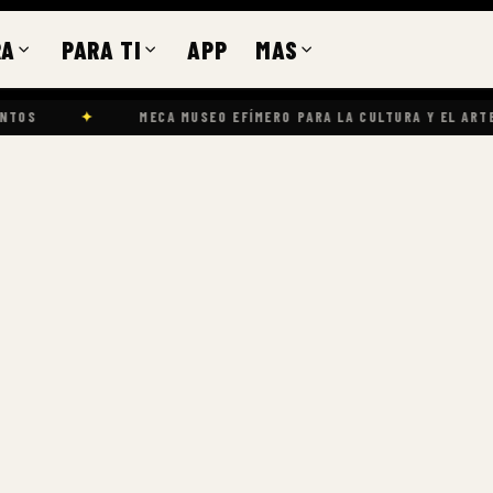
RA
PARA TI
APP
MAS
✦
MECA MUSEO EFÍMERO PARA LA CULTURA Y EL ARTE
✦