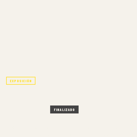
EXPOSICIÓN
JENNY PEREZ: SIEMPRE VIVA
7 NOV – 21 DIC 2024
FINALIZADO
KOIK Contemporary presenta “Siempreviva” – una
exposición de la artista caribeño-estadounidense