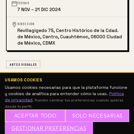
FECHAS
7 NOV – 21 DIC 2024
DIRECCIÓN
Revillagigedo 75, Centro Histórico de la Cdad.
de México, Centro, Cuauhtémoc, 06000 Ciudad
de México, CDMX
ARTES VISUALES
DESCRIPCIÓN
USAMOS COOKIES
Usamos cookies necesarias para que la plataforma funcione
y cookies de analítica para entender cómo la usas.
Política
KOIK Contemporary presenta “Siempreviva” – una 
de privacidad
.
Puedes cambiar tus preferencias cuando quieras
exposición de la artista caribeño-estadounidense 
desde tu perfil.
Jenny Perez, Artistx Invitadx en residencia
ACEPTAR TODO
SOLO NECESARIAS
 Inauguración: 7 de noviembre a las 6 PM
✦
GESTIONAR PREFERENCIAS
→
✕
ÚNETE A MESH GRATIS