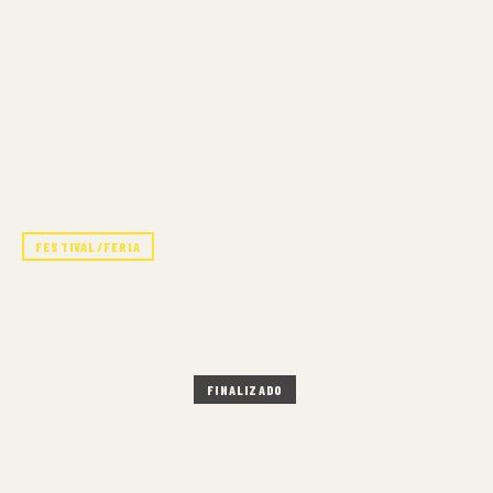
FESTIVAL/FERIA
FESTIVAL INTERNACIONAL
CERVANTINO 2025
10 OCT – 26 OCT 2025
FINALIZADO
PRESENCIAL
El Festival Internacional Cervantino: Un puente