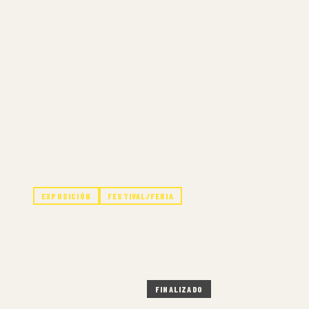
EXPOSICIÓN
FESTIVAL/FERIA
FERIA TERRITO
5 FEB – 9 FEB 2025
FINALIZADO