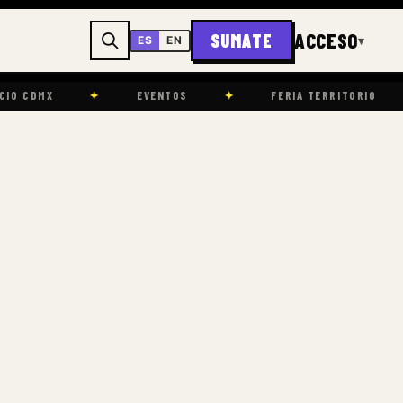
ACCESO
SUMATE
▾
ES
EN
✦
EVENTOS
✦
FERIA TERRITORIO
✦