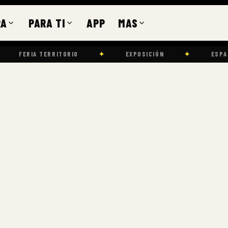
RA
PARA TI
APP
MAS
IA TERRITORIO
✦
EXPOSICIÓN
✦
ESPACIO CDMX