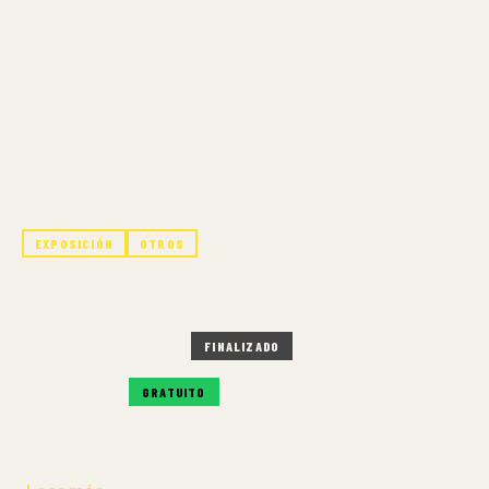
EXPOSICIÓN
OTROS
EL LLANTO DE LAS TORTUGAS
14 SEP – 14 SEP 2025
FINALIZADO
PRESENCIAL
GRATUITO
Inauguración Mural y evento comunitario: un puente
entre Bahía de Kino y Mazatlán. Una oportunidad…