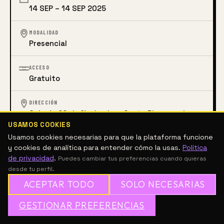
14 SEP – 14 SEP 2025
MODALIDAD
Presencial
ACCESO
Gratuito
DIRECCIÓN
Colonia 20 de Noviembre: Costa Rica esquina
con Los Mochis, Mazatlán, Sinaloa, México
USAMOS COOKIES
Usamos cookies necesarias para que la plataforma funcione
y cookies de analítica para entender cómo la usas.
Política
REDES SOCIALES
de privacidad
.
Puedes cambiar tus preferencias cuando quieras
desde tu perfil.
IG
FB
YT
ACEPTAR TODO
SOLO NECESARIAS
✦
GESTIONAR PREFERENCIAS
→
✕
ÚNETE A MESH GRATIS
ARTES ESCÉNICAS
CINE Y MEDIA
DANZA CONTEMPORÁNEA