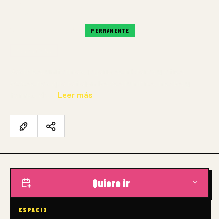
ACCESORIOS
SIEMPRE DISPONIBLE
PERMANENTE
PRESENCIAL
Vestidos, uniformes, joyería, sombreros y otros
accesorios que reflejan las costumbres, modas y
formas de…
Leer más
Quiero ir
ESPACIO