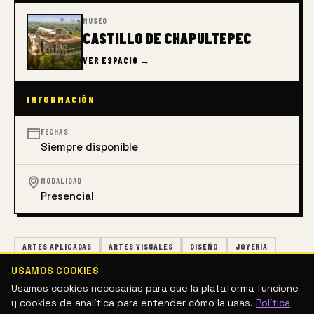
MUSEO
CASTILLO DE CHAPULTEPEC
VER ESPACIO →
INFORMACIÓN
FECHAS
Siempre disponible
MODALIDAD
Presencial
ARTES APLICADAS
ARTES VISUALES
DISEÑO
JOYERÍA
MODA
OBJETO
USAMOS COOKIES
Usamos cookies necesarias para que la plataforma funcione
DESCRIPCIÓN
y cookies de analítica para entender cómo la usas.
Política