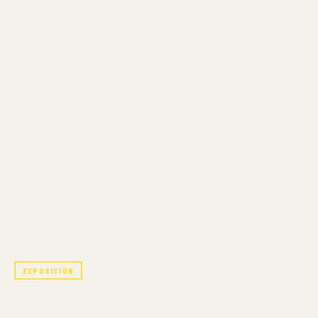
EXPOSICIÓN
COLECCIÓN: INDUMENTARIA Y