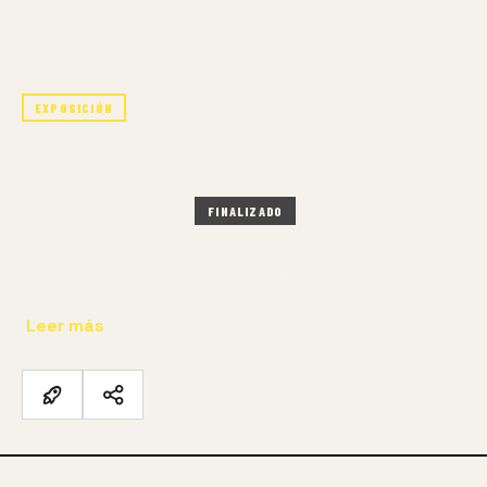
EXPOSICIÓN
AXES
23 MAY – 27 JUN 2026
FINALIZADO
AXES explores our relationship with forces that
shape us and exceed us: light, matter, time,…
Leer más