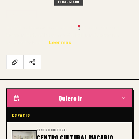
13 AGO – 30 AGO 2025
FINALIZADO
PRESENCIAL
1er Salón feminista disidente
Centro Cultural
Macario MatusAlmacenes 94, Edificio Guanajuato,
Local 2, Colonia…
Leer más
Quiero ir
ESPACIO
CENTRO CULTURAL
CENTRO CULTURAL MACARIO