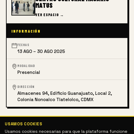
MATUS
VER ESPACIO →
INFORMACIÓN
FECHAS
13 AGO – 30 AGO 2025
MODALIDAD
Presencial
DIRECCIÓN
Almacenes 94, Edificio Guanajuato, Local 2,
Colonia Nonoalco Tlatelolco, CDMX
ARTES ESCÉNICAS
ARTES VISUALES
LITERATURA
USAMOS COOKIES
PERFORMANCE
TEATRO
Usamos cookies necesarias para que la plataforma funcione