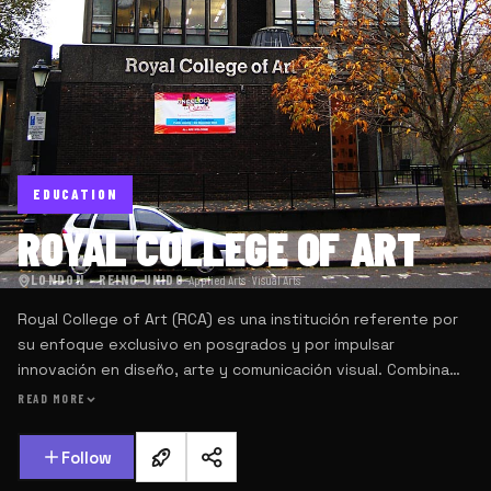
EDUCATION
ROYAL COLLEGE OF ART
LONDON · REINO UNIDO
·
Applied Arts · Visual Arts
Royal College of Art (RCA) es una institución referente por
su enfoque exclusivo en posgrados y por impulsar
innovación en diseño, arte y comunicación visual. Combina
investigación creativa con exploraciones interdisciplinares
READ MORE
que han influido en prácticas contemporáneas globales.
Follow