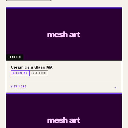
LONDRES
Ceramics & Glass MA
RECURRING
IN-PERSON
→
VIEW MORE