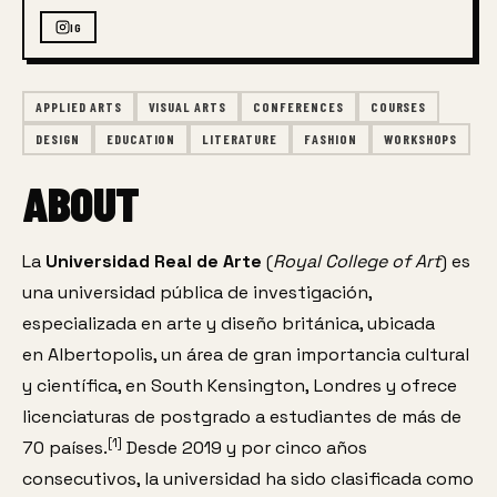
IG
APPLIED ARTS
VISUAL ARTS
CONFERENCES
COURSES
DESIGN
EDUCATION
LITERATURE
FASHION
WORKSHOPS
ABOUT
La 
Universidad Real de Arte
 (
Royal College of Art
) es 
una 
universidad pública
 de investigación, 
especializada en arte y diseño británica, ubicada 
en 
Albertopolis
, un área de gran importancia cultural 
y científica, en 
South Kensington
, 
Londres
 y ofrece 
licenciaturas de postgrado a estudiantes de más de 
[
1
]
70 países.
​ Desde 2019 y por cinco años 
consecutivos, la universidad ha sido clasificada como 