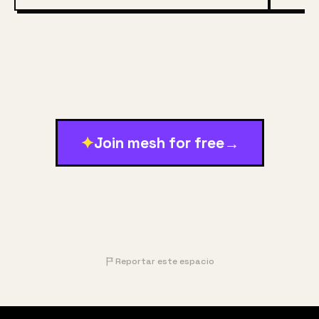
✦
Join mesh for free
→
Reportar este espacio