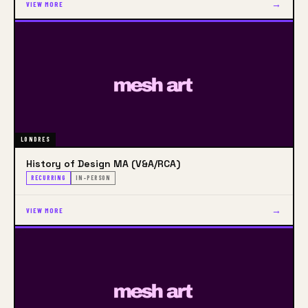
→
VIEW MORE
LONDRES
History of Design MA (V&A/RCA)
RECURRING
IN-PERSON
→
VIEW MORE