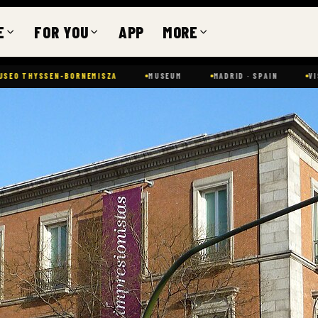
E
FOR YOU
APP
MORE
HYSSEN-BORNEMISZA
MUSEUM
MADRID · SPAIN
VISUAL 