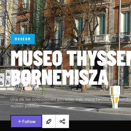
MUSEUM
MUSEO THYSSE
BORNEMISZA
MADRID · SPAIN
·
Visual Arts
Una de las colecciones privadas más importantes del mundo
museo público.
Follow