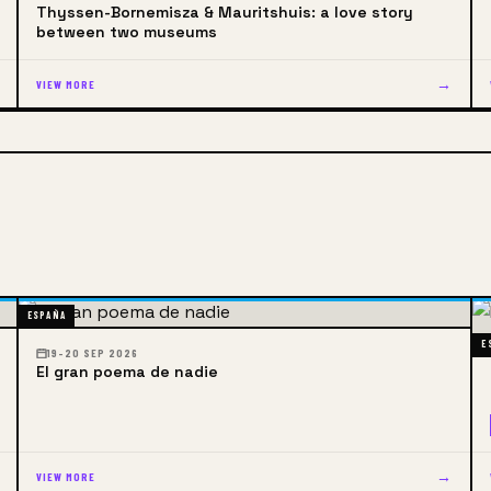
Thyssen-Bornemisza & Mauritshuis: a love story
between two museums
→
VIEW MORE
ESPAÑA
E
19–20 SEP 2026
El gran poema de nadie
→
VIEW MORE