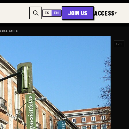
ACCESS
JOIN US
▾
ES
EN
ARTS
1 / 1