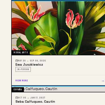
VISUAL ARTS
MAY 26 → SEP 06, 2026
Ewa Juszkiewicz
IN-PERSON
→
VIEW MORE
ESPAÑA
OCT 06 → JAN 17, 2027
Seba Calfuqueo. Cautín