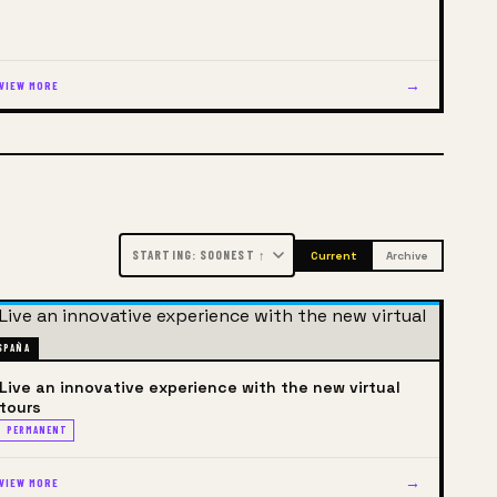
→
VIEW MORE
Current
Archive
SPAÑA
Live an innovative experience with the new virtual
tours
PERMANENT
→
VIEW MORE