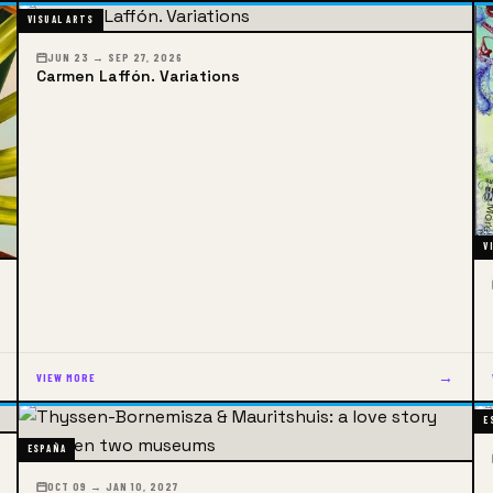
VISUAL ARTS
JUN 23 → SEP 27, 2026
Carmen Laffón. Variations
V
→
VIEW MORE
E
ESPAÑA
OCT 09 → JAN 10, 2027