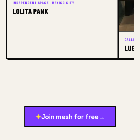
INDEPENDENT SPACE · MEXICO CITY
LOLITA PANK
GALLERY 
LUGA
✦
Join mesh for free
→