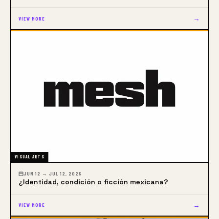
profesores y artistas externos exhiben en las salas, 
→
VIEW MORE
de acuerdo a los criterios del Comité de Exposiciones 
de la escuela. Estos espacios integran también el 
trabajo de destacados artistas que no son parte de 
la comunidad, exhibiendo su obra dentro de La 
Esmeralda.
VISUAL ARTS
JUN 12 → JUL 12, 2026
¿Identidad, condición o ficción mexicana?
→
VIEW MORE