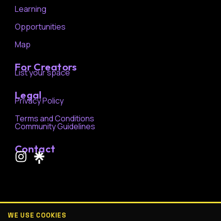
Learning
Opportunities
Map
For Creators
List your space
Legal
Privacy Policy
Terms and Conditions
Community Guidelines
Contact
I
n
s
t
a
g
WE USE COOKIES