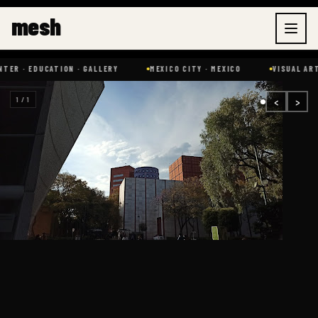
Skip
mesh
to
content
 EDUCATION · GALLERY
MEXICO CITY · MEXICO
VISUAL ARTS
‹
›
1 / 1