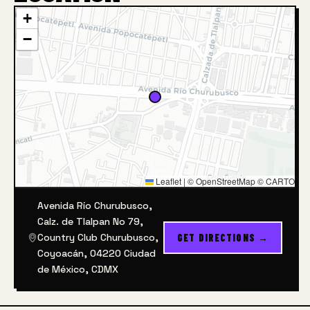
+
−
Leaflet
|
© OpenStreetMap © CARTO
Avenida Río Churubusco,
Calz. de Tlalpan No 79,
Country Club Churubusco,
GET DIRECTIONS →
Coyoacán, 04220 Ciudad
de México, CDMX