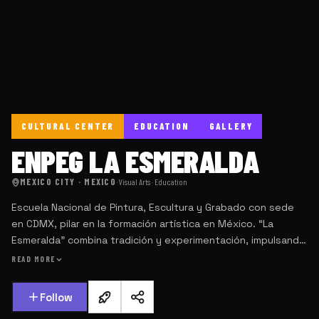
CULTURAL CENTER
EDUCATION
GALLERY
ENPEG LA ESMERALDA
MEXICO CITY · MEXICO
·
Visual Arts · Education
Escuela Nacional de Pintura, Escultura y Grabado con sede
en CDMX, pilar en la formación artística en México. “La
Esmeralda” combina tradición y experimentación, impulsando
nuevas generaciones de artistas con pensamiento crítico y
READ MORE
libertad creativa.
Follow