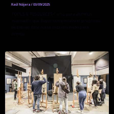
Raúl Nájera
/
03/09/2025
TOOLS & RESOURCES Curso para alumnos
avanzados que hayan completado el programa
de Dibujo. Este curso está diseñado para
brindar