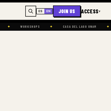
ACCESS
JOIN US
▾
ES
EN
WORKSHOPS
✦
CASA DEL LAGO UNAM
✦
LEARNI